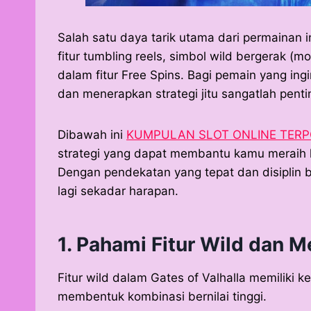
Salah satu daya tarik utama dari permainan i
fitur tumbling reels, simbol wild bergerak (m
dalam fitur Free Spins. Bagi pemain yang 
dan menerapkan strategi jitu sangatlah penti
Dibawah ini
KUMPULAN SLOT ONLINE TER
strategi yang dapat membantu kamu meraih 
Dengan pendekatan yang tepat dan disiplin 
lagi sekadar harapan.
1. Pahami Fitur Wild dan
Fitur wild dalam Gates of Valhalla memiliki 
membentuk kombinasi bernilai tinggi.