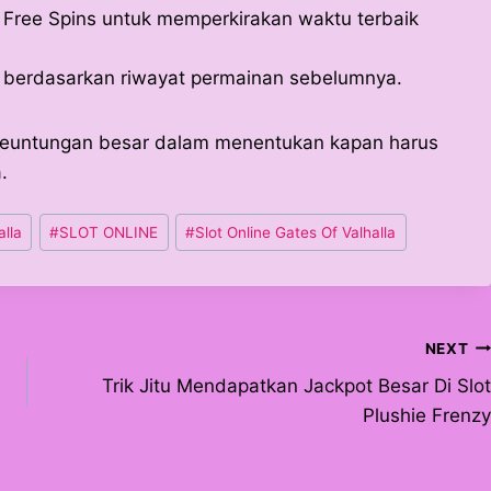
 Free Spins untuk memperkirakan waktu terbaik
if berdasarkan riwayat permainan sebelumnya.
keuntungan besar dalam menentukan kapan harus
.
alla
#
SLOT ONLINE
#
Slot Online Gates Of Valhalla
NEXT
Trik Jitu Mendapatkan Jackpot Besar Di Slot
Plushie Frenzy