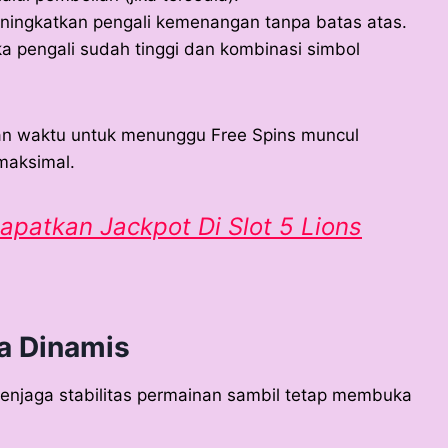
ningkatkan pengali kemenangan tanpa batas atas.
a pengali sudah tinggi dan kombinasi simbol
dan waktu untuk menunggu Free Spins muncul
maksimal.
patkan Jackpot Di Slot 5 Lions
ra Dinamis
njaga stabilitas permainan sambil tetap membuka