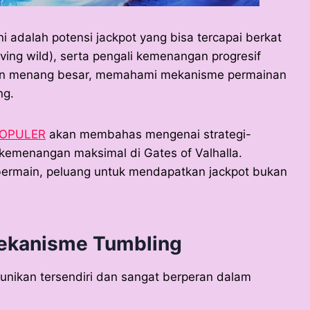
ni adalah potensi jackpot yang bisa tercapai berkat
oving wild), serta pengali kemenangan progresif
ingin menang besar, memahami mekanisme permainan
ng.
POPULER
akan membahas mengenai strategi-
kemenangan maksimal di Gates of Valhalla.
bermain, peluang untuk mendapatkan jackpot bukan
 Mekanisme Tumbling
keunikan tersendiri dan sangat berperan dalam