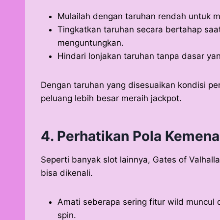
Mulailah dengan taruhan rendah untuk m
Tingkatkan taruhan secara bertahap saa
menguntungkan.
Hindari lonjakan taruhan tanpa dasar yan
Dengan taruhan yang disesuaikan kondisi pe
peluang lebih besar meraih jackpot.
4. Perhatikan Pola Kemena
Seperti banyak slot lainnya, Gates of Valhal
bisa dikenali.
Amati seberapa sering fitur wild muncul
spin.