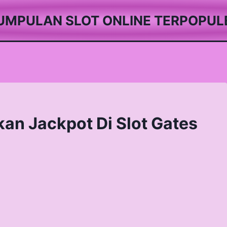
UMPULAN SLOT ONLINE TERPOPUL
kan Jackpot Di Slot Gates