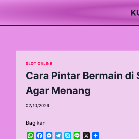
Skip
K
to
content
SLOT ONLINE
Cara Pintar Bermain di 
Agar Menang
02/10/2026
Bagikan
W
F
M
T
S
L
X
S