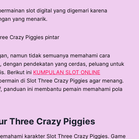
permainan slot digital yang digemari karena
ngan yang menarik.
gan, namun tidak semuanya memahami cara
l, dengan pendekatan yang cerdas, peluang untuk
s. Berikut ini
KUMPULAN SLOT ONLINE
ermain di Slot Three Crazy Piggies agar menang.
if, panduan ini membantu pemain memahami pola
ur Three Crazy Piggies
mahami karakter Slot Three Crazy Piggies. Game