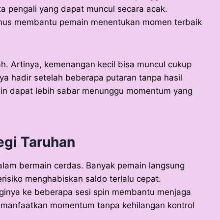
erta pengali yang dapat muncul secara acak.
 bonus membantu pemain menentukan momen terbaik
engah. Artinya, kemenangan kecil bisa muncul cukup
a hadir setelah beberapa putaran tanpa hasil
main dapat lebih sabar menunggu momentum yang
egi Taruhan
alam bermain cerdas. Banyak pemain langsung
erisiko menghabiskan saldo terlalu cepat.
inya ke beberapa sesi spin membantu menjaga
emanfaatkan momentum tanpa kehilangan kontrol