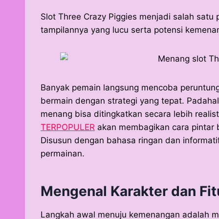
h
a
e
e
k
i
h
a
c
s
l
y
n
a
Slot Three Crazy Piggies menjadi salah satu 
t
e
s
e
p
e
r
tampilannya yang lucu serta potensi kemena
s
b
e
g
e
e
A
o
n
r
p
o
g
a
p
k
e
m
r
Banyak pemain langsung mencoba peruntun
bermain dengan strategi yang tepat. Padaha
menang bisa ditingkatkan secara lebih realisti
TERPOPULER
akan membagikan cara pintar b
Disusun dengan bahasa ringan dan informat
permainan.
Mengenal Karakter dan Fit
Langkah awal menuju kemenangan adalah me