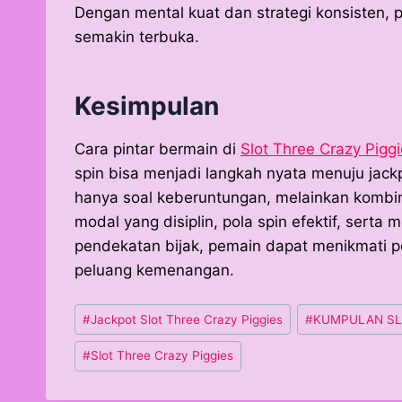
Dengan mental kuat dan strategi konsisten, 
semakin terbuka.
Kesimpulan
Cara pintar bermain di
Slot Three Crazy Pigg
spin bisa menjadi langkah nyata menuju jac
hanya soal keberuntungan, melainkan kombin
modal yang disiplin, pola spin efektif, serta
pendekatan bijak, pemain dapat menikmati 
peluang kemenangan.
Post
#
Jackpot Slot Three Crazy Piggies
#
KUMPULAN SL
Tags:
#
Slot Three Crazy Piggies