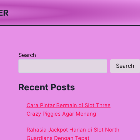
ER
Search
Search
Recent Posts
Cara Pintar Bermain di Slot Three
Crazy Piggies Agar Menang
Rahasia Jackpot Harian di Slot North
Guardians Dengan Tepat