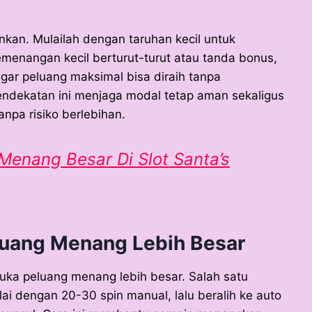
nkan. Mulailah dengan taruhan kecil untuk
enangan kecil berturut-turut atau tanda bonus,
agar peluang maksimal bisa diraih tanpa
ndekatan ini menjaga modal tetap aman sekaligus
npa risiko berlebihan.
enang Besar Di Slot Santa’s
eluang Menang Lebih Besar
ka peluang menang lebih besar. Salah satu
i dengan 20-30 spin manual, lalu beralih ke auto