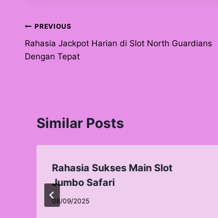
Post
PREVIOUS
Rahasia Jackpot Harian di Slot North Guardians
navigation
Dengan Tepat
Similar Posts
Rahasia Sukses Main Slot
Jumbo Safari
08/09/2025