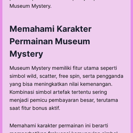
Museum Mystery.
Memahami Karakter
Permainan Museum
Mystery
Museum Mystery memiliki fitur utama seperti
simbol wild, scatter, free spin, serta pengganda
yang bisa meningkatkan nilai kemenangan.
Kombinasi simbol artefak tertentu sering
menjadi pemicu pembayaran besar, terutama
saat fitur bonus aktif.
Memahami karakter permainan ini berarti