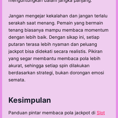
menguntungkan dalam jangka panjang.
Jangan mengejar kekalahan dan jangan terlalu
serakah saat menang. Pemain yang bermain
tenang biasanya mampu membaca momentum
dengan lebih baik. Dengan sikap ini, setiap
putaran terasa lebih nyaman dan peluang
jackpot bisa didekati secara realistis. Pikiran
yang segar membantu membaca pola lebih
akurat, sehingga setiap spin dilakukan
berdasarkan strategi, bukan dorongan emosi
semata.
Kesimpulan
Panduan pintar membaca pola jackpot di
Slot