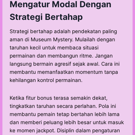
Mengatur Modal Dengan
Strategi Bertahap
Strategi bertahap adalah pendekatan paling
aman di Museum Mystery. Mulailah dengan
taruhan kecil untuk membaca situasi
permainan dan membangun ritme. Jangan
langsung bermain agresif sejak awal. Cara ini
membantu memanfaatkan momentum tanpa
kehilangan kontrol permainan.
Ketika fitur bonus terasa semakin dekat,
tingkatkan taruhan secara perlahan. Pola ini
membantu pemain tetap bertahan lebih lama
dan memberi peluang lebih besar untuk masuk
ke momen jackpot. Disiplin dalam pengaturan