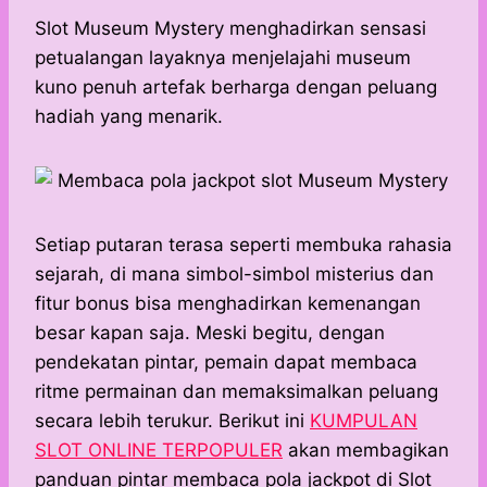
h
a
e
e
k
i
h
a
c
s
l
y
n
a
Slot Museum Mystery menghadirkan sensasi
t
e
s
e
p
e
r
petualangan layaknya menjelajahi museum
s
b
e
g
e
e
kuno penuh artefak berharga dengan peluang
A
o
n
r
hadiah yang menarik.
p
o
g
a
p
k
e
m
r
Setiap putaran terasa seperti membuka rahasia
sejarah, di mana simbol-simbol misterius dan
fitur bonus bisa menghadirkan kemenangan
besar kapan saja. Meski begitu, dengan
pendekatan pintar, pemain dapat membaca
ritme permainan dan memaksimalkan peluang
secara lebih terukur. Berikut ini
KUMPULAN
SLOT ONLINE TERPOPULER
akan membagikan
panduan pintar membaca pola jackpot di Slot