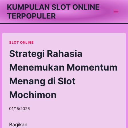
Skip
KUMPULAN SLOT ONLINE
to
TERPOPULER
content
SLOT ONLINE
Strategi Rahasia
Menemukan Momentum
Menang di Slot
Mochimon
01/15/2026
Bagikan