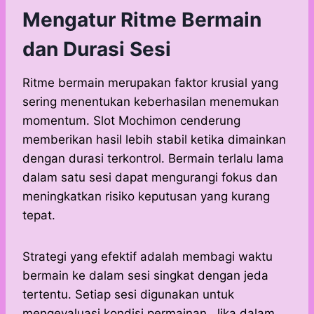
Mengatur Ritme Bermain
dan Durasi Sesi
Ritme bermain merupakan faktor krusial yang
sering menentukan keberhasilan menemukan
momentum. Slot Mochimon cenderung
memberikan hasil lebih stabil ketika dimainkan
dengan durasi terkontrol. Bermain terlalu lama
dalam satu sesi dapat mengurangi fokus dan
meningkatkan risiko keputusan yang kurang
tepat.
Strategi yang efektif adalah membagi waktu
bermain ke dalam sesi singkat dengan jeda
tertentu. Setiap sesi digunakan untuk
mengevaluasi kondisi permainan. Jika dalam