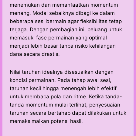
menemukan dan memanfaatkan momentum
menang. Modal sebaiknya dibagi ke dalam
beberapa sesi bermain agar fleksibilitas tetap
terjaga. Dengan pembagian ini, peluang untuk
memasuki fase permainan yang optimal
menjadi lebih besar tanpa risiko kehilangan
dana secara drastis.
Nilai taruhan idealnya disesuaikan dengan
kondisi permainan. Pada tahap awal sesi,
taruhan kecil hingga menengah lebih efektif
untuk membaca pola dan ritme. Ketika tanda-
tanda momentum mulai terlihat, penyesuaian
taruhan secara bertahap dapat dilakukan untuk
memaksimalkan potensi hasil.