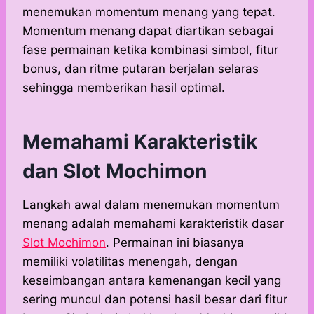
menemukan momentum menang yang tepat.
Momentum menang dapat diartikan sebagai
fase permainan ketika kombinasi simbol, fitur
bonus, dan ritme putaran berjalan selaras
sehingga memberikan hasil optimal.
Memahami Karakteristik
dan Slot Mochimon
Langkah awal dalam menemukan momentum
menang adalah memahami karakteristik dasar
Slot Mochimon
. Permainan ini biasanya
memiliki volatilitas menengah, dengan
keseimbangan antara kemenangan kecil yang
sering muncul dan potensi hasil besar dari fitur