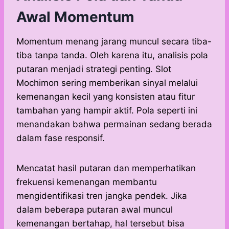
Awal Momentum
Momentum menang jarang muncul secara tiba-
tiba tanpa tanda. Oleh karena itu, analisis pola
putaran menjadi strategi penting. Slot
Mochimon sering memberikan sinyal melalui
kemenangan kecil yang konsisten atau fitur
tambahan yang hampir aktif. Pola seperti ini
menandakan bahwa permainan sedang berada
dalam fase responsif.
Mencatat hasil putaran dan memperhatikan
frekuensi kemenangan membantu
mengidentifikasi tren jangka pendek. Jika
dalam beberapa putaran awal muncul
kemenangan bertahap, hal tersebut bisa