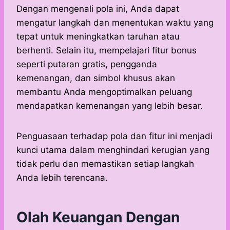
Dengan mengenali pola ini, Anda dapat
mengatur langkah dan menentukan waktu yang
tepat untuk meningkatkan taruhan atau
berhenti. Selain itu, mempelajari fitur bonus
seperti putaran gratis, pengganda
kemenangan, dan simbol khusus akan
membantu Anda mengoptimalkan peluang
mendapatkan kemenangan yang lebih besar.
Penguasaan terhadap pola dan fitur ini menjadi
kunci utama dalam menghindari kerugian yang
tidak perlu dan memastikan setiap langkah
Anda lebih terencana.
Olah Keuangan Dengan