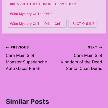
Post
#
KUMPULAN SLOT ONLINE TERPOPULER
Tags:
#
Slot Mystery Of The Orient
#
Slot Mystery Of The Orient Online
#
SLOT ONLINE
Post
PREVIOUS
NEXT
Cara Main Slot
Cara Main Slot
navigation
Monster Superlanche
Kingdom of the Dead
Auto Gacor Parah
Santai Cuan Deras
Similar Posts