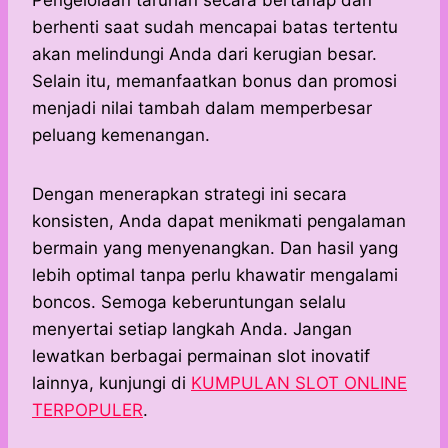
Pengelolaan taruhan secara bertahap dan
berhenti saat sudah mencapai batas tertentu
akan melindungi Anda dari kerugian besar.
Selain itu, memanfaatkan bonus dan promosi
menjadi nilai tambah dalam memperbesar
peluang kemenangan.
Dengan menerapkan strategi ini secara
konsisten, Anda dapat menikmati pengalaman
bermain yang menyenangkan. Dan hasil yang
lebih optimal tanpa perlu khawatir mengalami
boncos. Semoga keberuntungan selalu
menyertai setiap langkah Anda. Jangan
lewatkan berbagai permainan slot inovatif
lainnya, kunjungi di
KUMPULAN SLOT ONLINE
TERPOPULER
.