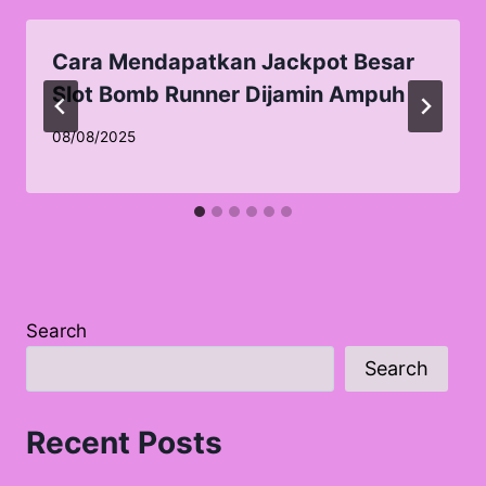
Cara Mendapatkan Jackpot Besar
Slot Bomb Runner Dijamin Ampuh
08/08/2025
Search
Search
Recent Posts