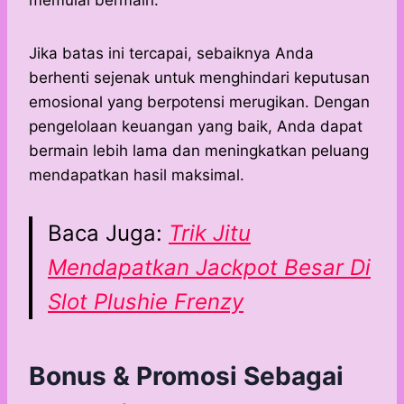
memulai bermain.
Jika batas ini tercapai, sebaiknya Anda
berhenti sejenak untuk menghindari keputusan
emosional yang berpotensi merugikan. Dengan
pengelolaan keuangan yang baik, Anda dapat
bermain lebih lama dan meningkatkan peluang
mendapatkan hasil maksimal.
Baca Juga:
Trik Jitu
Mendapatkan Jackpot Besar Di
Slot Plushie Frenzy
Bonus & Promosi Sebagai