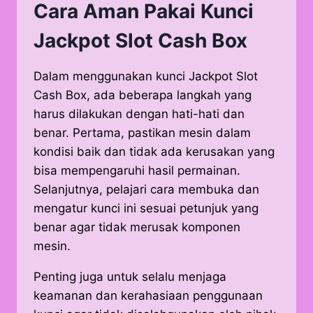
Cara Aman Pakai Kunci
Jackpot Slot Cash Box
Dalam menggunakan kunci Jackpot Slot
Cash Box, ada beberapa langkah yang
harus dilakukan dengan hati-hati dan
benar. Pertama, pastikan mesin dalam
kondisi baik dan tidak ada kerusakan yang
bisa mempengaruhi hasil permainan.
Selanjutnya, pelajari cara membuka dan
mengatur kunci ini sesuai petunjuk yang
benar agar tidak merusak komponen
mesin.
Penting juga untuk selalu menjaga
keamanan dan kerahasiaan penggunaan