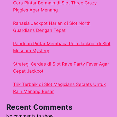
Cara Pintar Bermain di Slot Three Crazy
Piggies Agar Menang
Rahasia Jackpot Harian di Slot North
Guardians Dengan Tepat
Panduan Pintar Membaca Pola Jackpot di Slot
Museum Mystery
Strategi Cerdas di Slot Rave Party Fever Agar
Cepat Jackpot
Trik Terbaik di Slot Magicians Secrets Untuk
Raih Menang Besar
Recent Comments
No comments to show.