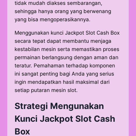
tidak mudah diakses sembarangan,
sehingga hanya orang yang berwenang
yang bisa mengoperasikannya.
Menggunakan kunci Jackpot Slot Cash Box
secara tepat dapat membantu menjaga
kestabilan mesin serta memastikan proses
permainan berlangsung dengan aman dan
teratur. Pemahaman terhadap komponen
ini sangat penting bagi Anda yang serius
ingin mendapatkan hasil maksimal dari
setiap putaran mesin slot.
Strategi Mengunakan
Kunci Jackpot Slot Cash
Box