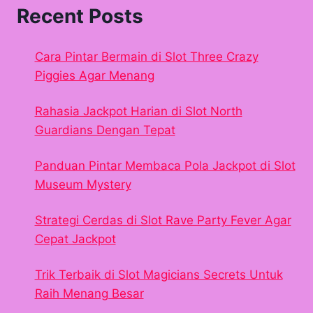
Recent Posts
Cara Pintar Bermain di Slot Three Crazy
Piggies Agar Menang
Rahasia Jackpot Harian di Slot North
Guardians Dengan Tepat
Panduan Pintar Membaca Pola Jackpot di Slot
Museum Mystery
Strategi Cerdas di Slot Rave Party Fever Agar
Cepat Jackpot
Trik Terbaik di Slot Magicians Secrets Untuk
Raih Menang Besar