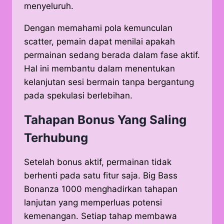
menyeluruh.
Dengan memahami pola kemunculan
scatter, pemain dapat menilai apakah
permainan sedang berada dalam fase aktif.
Hal ini membantu dalam menentukan
kelanjutan sesi bermain tanpa bergantung
pada spekulasi berlebihan.
Tahapan Bonus Yang Saling
Terhubung
Setelah bonus aktif, permainan tidak
berhenti pada satu fitur saja. Big Bass
Bonanza 1000 menghadirkan tahapan
lanjutan yang memperluas potensi
kemenangan. Setiap tahap membawa