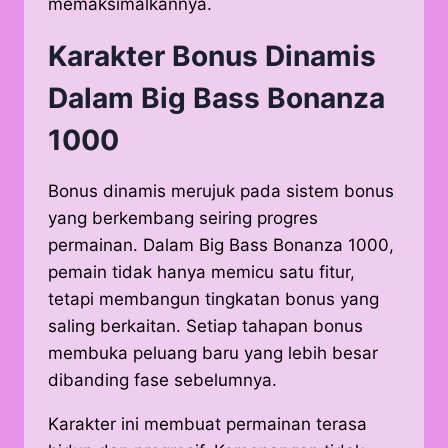
memaksimalkannya.
Karakter Bonus Dinamis
Dalam Big Bass Bonanza
1000
Bonus dinamis merujuk pada sistem bonus
yang berkembang seiring progres
permainan. Dalam Big Bass Bonanza 1000,
pemain tidak hanya memicu satu fitur,
tetapi membangun tingkatan bonus yang
saling berkaitan. Setiap tahapan bonus
membuka peluang baru yang lebih besar
dibanding fase sebelumnya.
Karakter ini membuat permainan terasa