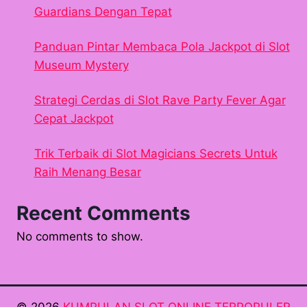
Guardians Dengan Tepat
Panduan Pintar Membaca Pola Jackpot di Slot
Museum Mystery
Strategi Cerdas di Slot Rave Party Fever Agar
Cepat Jackpot
Trik Terbaik di Slot Magicians Secrets Untuk
Raih Menang Besar
Recent Comments
No comments to show.