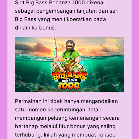
Slot Big Bass Bonanza 1000 dikenal
sebagai pengembangan lanjutan dari seri
Big Bass yang menitikberatkan pada
dinamika bonus.
Permainan ini tidak hanya mengandalkan
satu momen keberuntungan, tetapi
membangun peluang kemenangan secara
bertahap melalui fitur bonus yang saling
terhubung. Inilah yang membuat konsep