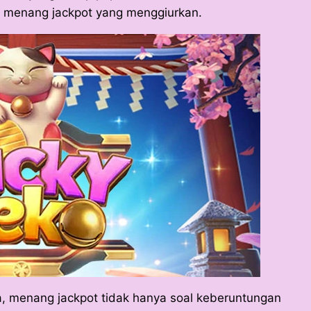
g menang jackpot yang menggiurkan.
a, menang jackpot tidak hanya soal keberuntungan