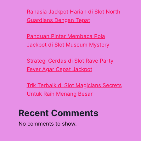
Rahasia Jackpot Harian di Slot North
Guardians Dengan Tepat
Panduan Pintar Membaca Pola
Jackpot di Slot Museum Mystery
Strategi Cerdas di Slot Rave Party
Fever Agar Cepat Jackpot
Trik Terbaik di Slot Magicians Secrets
Untuk Raih Menang Besar
Recent Comments
No comments to show.