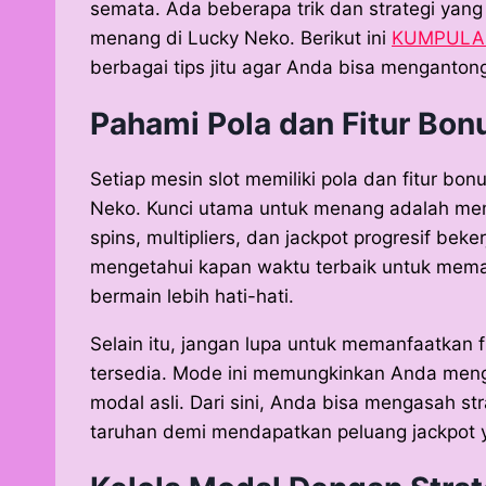
semata. Ada beberapa trik dan strategi ya
menang di Lucky Neko. Berikut ini
KUMPULAN
berbagai tips jitu agar Anda bisa mengantongi
Pahami Pola dan Fitur Bo
Setiap mesin slot memiliki pola dan fitur b
Neko. Kunci utama untuk menang adalah mema
spins, multipliers, dan jackpot progresif bek
mengetahui kapan waktu terbaik untuk mema
bermain lebih hati-hati.
Selain itu, jangan lupa untuk memanfaatkan 
tersedia. Mode ini memungkinkan Anda meng
modal asli. Dari sini, Anda bisa mengasah 
taruhan demi mendapatkan peluang jackpot y