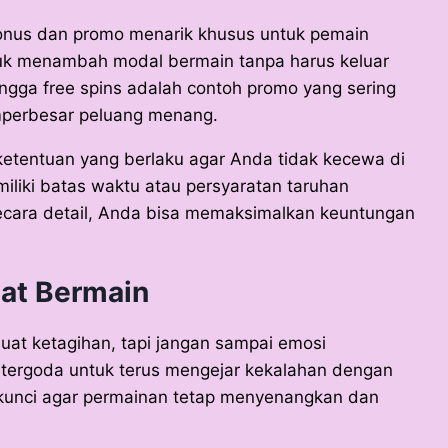
bonus dan promo menarik khusus untuk pemain
uk menambah modal bermain tanpa harus keluar
ngga free spins adalah contoh promo yang sering
mperbesar peluang menang.
etentuan yang berlaku agar Anda tidak kecewa di
liki batas waktu atau persyaratan taruhan
cara detail, Anda bisa memaksimalkan keuntungan
aat Bermain
at ketagihan, tapi jangan sampai emosi
 tergoda untuk terus mengejar kekalahan dengan
h kunci agar permainan tetap menyenangkan dan