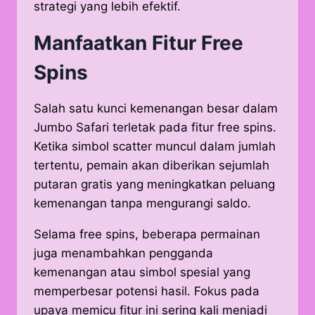
strategi yang lebih efektif.
Manfaatkan Fitur Free
Spins
Salah satu kunci kemenangan besar dalam
Jumbo Safari terletak pada fitur free spins.
Ketika simbol scatter muncul dalam jumlah
tertentu, pemain akan diberikan sejumlah
putaran gratis yang meningkatkan peluang
kemenangan tanpa mengurangi saldo.
Selama free spins, beberapa permainan
juga menambahkan pengganda
kemenangan atau simbol spesial yang
memperbesar potensi hasil. Fokus pada
upaya memicu fitur ini sering kali menjadi