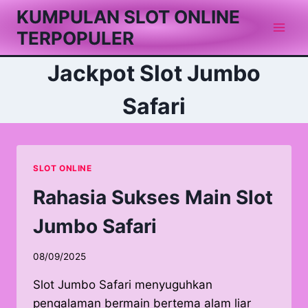
Skip
KUMPULAN SLOT ONLINE
to
TERPOPULER
content
Jackpot Slot Jumbo
Safari
SLOT ONLINE
Rahasia Sukses Main Slot
Jumbo Safari
08/09/2025
Slot Jumbo Safari menyuguhkan
pengalaman bermain bertema alam liar