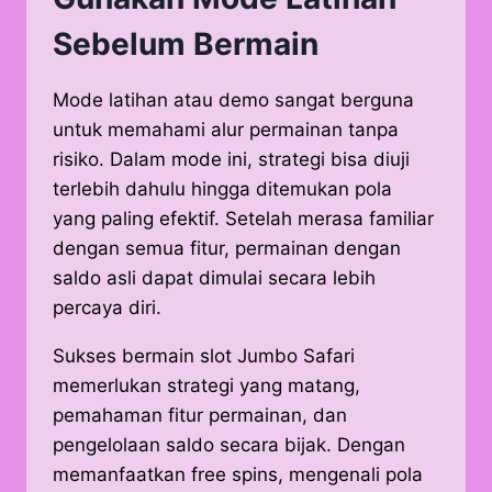
Sebelum Bermain
Mode latihan atau demo sangat berguna
untuk memahami alur permainan tanpa
risiko. Dalam mode ini, strategi bisa diuji
terlebih dahulu hingga ditemukan pola
yang paling efektif. Setelah merasa familiar
dengan semua fitur, permainan dengan
saldo asli dapat dimulai secara lebih
percaya diri.
Sukses bermain slot Jumbo Safari
memerlukan strategi yang matang,
pemahaman fitur permainan, dan
pengelolaan saldo secara bijak. Dengan
memanfaatkan free spins, mengenali pola