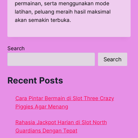
permainan, serta menggunakan mode
latihan, peluang meraih hasil maksimal
akan semakin terbuka.
Search
Search
Recent Posts
Cara Pintar Bermain di Slot Three Crazy
Piggies Agar Menang
Rahasia Jackpot Harian di Slot North
Guardians Dengan Tepat