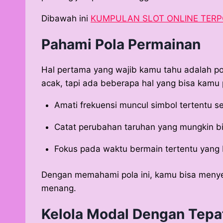
Dibawah ini
KUMPULAN SLOT ONLINE TER
Pahami Pola Permainan
Hal pertama yang wajib kamu tahu adalah p
acak, tapi ada beberapa hal yang bisa kamu 
Amati frekuensi muncul simbol tertentu 
Catat perubahan taruhan yang mungkin bi
Fokus pada waktu bermain tertentu yang 
Dengan memahami pola ini, kamu bisa menye
menang.
Kelola Modal Dengan Tepa