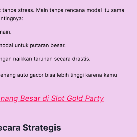
t tanpa stress. Main tanpa rencana modal itu sama
ntingnya:
main.
modal untuk putaran besar.
gan naikkan taruhan secara drastis.
enang auto gacor bisa lebih tinggi karena kamu
ang Besar di Slot Gold Party
ecara Strategis