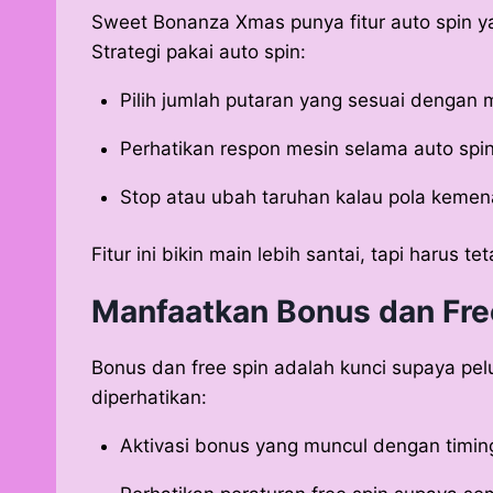
Sweet Bonanza Xmas punya fitur auto spin ya
Strategi pakai auto spin:
Pilih jumlah putaran yang sesuai dengan
Perhatikan respon mesin selama auto spin
Stop atau ubah taruhan kalau pola kemen
Fitur ini bikin main lebih santai, tapi harus t
Manfaatkan Bonus dan Fre
Bonus dan free spin adalah kunci supaya pel
diperhatikan:
Aktivasi bonus yang muncul dengan timing