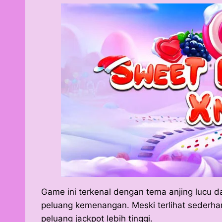
Game ini terkenal dengan tema anjing lucu da
peluang kemenangan. Meski terlihat sederhan
peluang jackpot lebih tinggi.