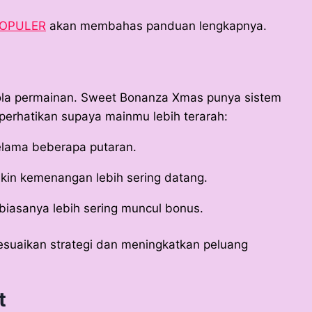
POPULER
akan membahas panduan lengkapnya.
ola permainan. Sweet Bonanza Xmas punya sistem
perhatikan supaya mainmu lebih terarah:
selama beberapa putaran.
kin kemenangan lebih sering datang.
biasanya lebih sering muncul bonus.
suaikan strategi dan meningkatkan peluang
t