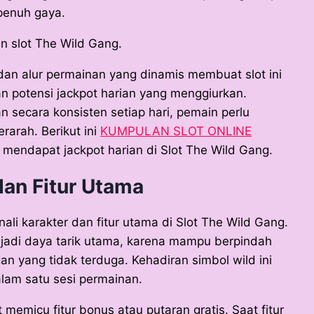
penuh gaya.
, dan alur permainan yang dinamis membuat slot ini
n potensi jackpot harian yang menggiurkan.
ecara konsisten setiap hari, pemain perlu
arah. Berikut ini
KUMPULAN SLOT ONLINE
endapat jackpot harian di Slot The Wild Gang.
an Fitur Utama
i karakter dan fitur utama di Slot The Wild Gang.
enjadi daya tarik utama, karena mampu berpindah
 yang tidak terduga. Kehadiran simbol wild ini
lam satu sesi permainan.
t memicu fitur bonus atau putaran gratis. Saat fitur