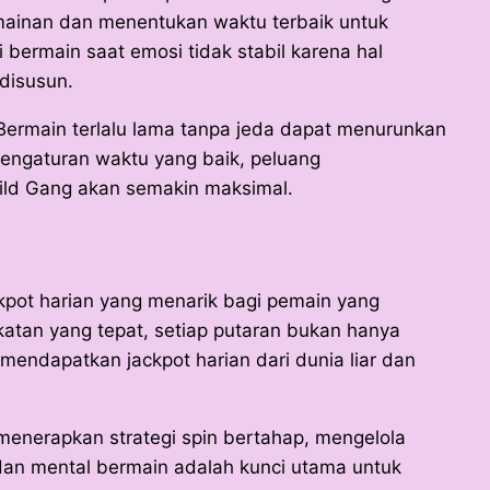
inan dan menentukan waktu terbaik untuk
bermain saat emosi tidak stabil karena hal
disusun.
. Bermain terlalu lama tanpa jeda dapat menurunkan
pengaturan waktu yang baik, peluang
ild Gang akan semakin maksimal.
pot harian yang menarik bagi pemain yang
atan yang tepat, setiap putaran bukan hanya
mendapatkan jackpot harian dari dunia liar dan
menerapkan strategi spin bertahap, mengelola
 dan mental bermain adalah kunci utama untuk