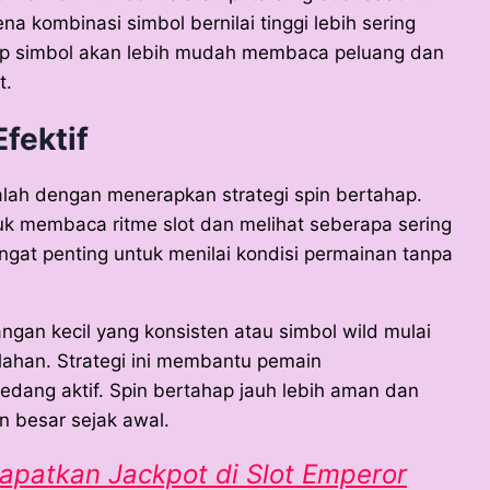
a kombinasi simbol bernilai tinggi lebih sering
ap simbol akan lebih mudah membaca peluang dan
t.
fektif
lah dengan menerapkan strategi spin bertahap.
k membaca ritme slot dan melihat seberapa sering
angat penting untuk menilai kondisi permainan tanpa
ngan kecil yang konsisten atau simbol wild mulai
rlahan. Strategi ini membantu pemain
ang aktif. Spin bertahap jauh lebih aman dan
n besar sejak awal.
apatkan Jackpot di Slot Emperor