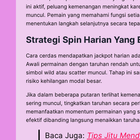
ini aktif, peluang kemenangan meningkat karen
muncul. Pemain yang memahami fungsi seti
menentukan langkah selanjutnya secara tepa
Strategi Spin Harian Yang E
Cara cerdas mendapatkan jackpot harian ada
Awali permainan dengan taruhan rendah untu
simbol wild atau scatter muncul. Tahap ini s
risiko kehilangan modal besar.
Jika dalam beberapa putaran terlihat kemena
sering muncul, tingkatkan taruhan secara pe
memanfaatkan momentum permainan yang sed
efektif dibanding langsung menaikkan taruha
Baca Juga:
Tips Jitu Mend