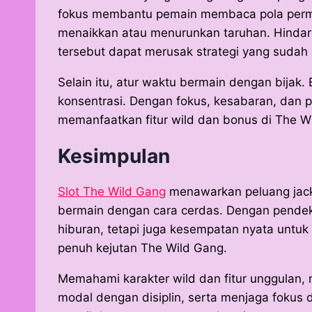
fokus membantu pemain membaca pola perma
menaikkan atau menurunkan taruhan. Hindari 
tersebut dapat merusak strategi yang sudah 
Selain itu, atur waktu bermain dengan bijak
konsentrasi. Dengan fokus, kesabaran, dan 
memanfaatkan fitur wild dan bonus di The W
Kesimpulan
Slot The Wild Gang
menawarkan peluang jack
bermain dengan cara cerdas. Dengan pendek
hiburan, tetapi juga kesempatan nyata untuk 
penuh kejutan The Wild Gang.
Memahami karakter wild dan fitur unggulan, 
modal dengan disiplin, serta menjaga fokus