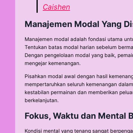
Caishen
Manajemen Modal Yang Dis
Manajemen modal adalah fondasi utama untu
Tentukan batas modal harian sebelum bermai
Dengan pengelolaan modal yang baik, pemain
mengejar kemenangan.
Pisahkan modal awal dengan hasil kemenanga
mempertaruhkan seluruh kemenangan dalam s
kestabilan permainan dan memberikan peluan
berkelanjutan.
Fokus, Waktu dan Mental 
Kondisi mental yang tenang sangat berpenga