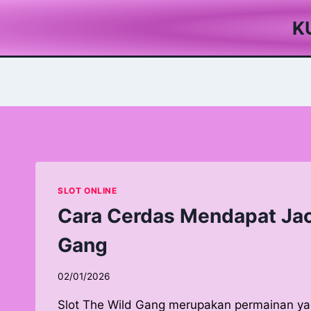
Skip
K
to
content
SLOT ONLINE
Cara Cerdas Mendapat Jack
Gang
02/01/2026
Slot The Wild Gang merupakan permainan ya