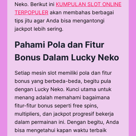
Neko. Berikut ini
KUMPULAN SLOT ONLINE
TERPOPULER
akan membahas berbagai
tips jitu agar Anda bisa mengantongi
jackpot lebih sering.
Pahami Pola dan Fitur
Bonus Dalam Lucky Neko
Setiap mesin slot memiliki pola dan fitur
bonus yang berbeda-beda, begitu pula
dengan Lucky Neko. Kunci utama untuk
menang adalah memahami bagaimana
fitur-fitur bonus seperti free spins,
multipliers, dan jackpot progresif bekerja
dalam permainan ini. Dengan begitu, Anda
bisa mengetahui kapan waktu terbaik