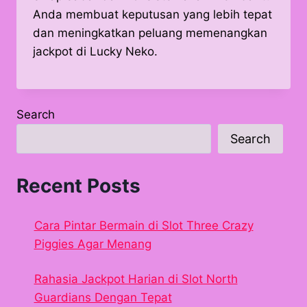
Anda membuat keputusan yang lebih tepat
dan meningkatkan peluang memenangkan
jackpot di Lucky Neko.
Search
Search
Recent Posts
Cara Pintar Bermain di Slot Three Crazy
Piggies Agar Menang
Rahasia Jackpot Harian di Slot North
Guardians Dengan Tepat