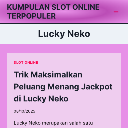
Skip
KUMPULAN SLOT ONLINE
to
TERPOPULER
content
Lucky Neko
SLOT ONLINE
Trik Maksimalkan
Peluang Menang Jackpot
di Lucky Neko
08/10/2025
Lucky Neko merupakan salah satu