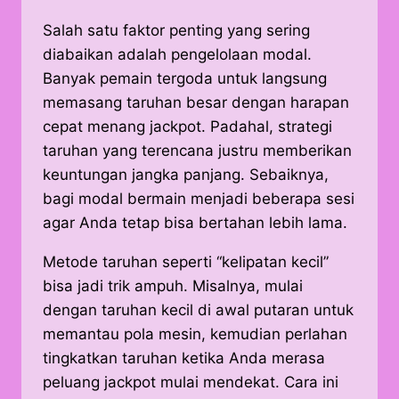
Salah satu faktor penting yang sering
diabaikan adalah pengelolaan modal.
Banyak pemain tergoda untuk langsung
memasang taruhan besar dengan harapan
cepat menang jackpot. Padahal, strategi
taruhan yang terencana justru memberikan
keuntungan jangka panjang. Sebaiknya,
bagi modal bermain menjadi beberapa sesi
agar Anda tetap bisa bertahan lebih lama.
Metode taruhan seperti “kelipatan kecil”
bisa jadi trik ampuh. Misalnya, mulai
dengan taruhan kecil di awal putaran untuk
memantau pola mesin, kemudian perlahan
tingkatkan taruhan ketika Anda merasa
peluang jackpot mulai mendekat. Cara ini