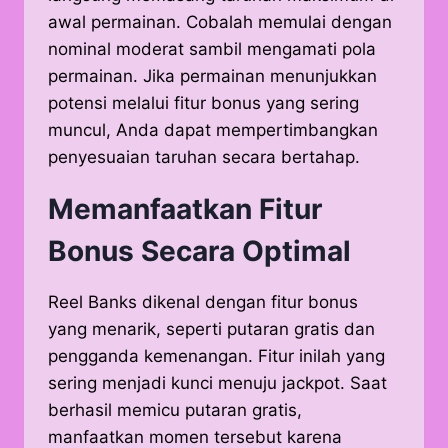
awal permainan. Cobalah memulai dengan
nominal moderat sambil mengamati pola
permainan. Jika permainan menunjukkan
potensi melalui fitur bonus yang sering
muncul, Anda dapat mempertimbangkan
penyesuaian taruhan secara bertahap.
Memanfaatkan Fitur
Bonus Secara Optimal
Reel Banks dikenal dengan fitur bonus
yang menarik, seperti putaran gratis dan
pengganda kemenangan. Fitur inilah yang
sering menjadi kunci menuju jackpot. Saat
berhasil memicu putaran gratis,
manfaatkan momen tersebut karena