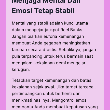
Menjaga Mental Dan
Emosi Tetap Stabil
Mental yang stabil adalah kunci utama
dalam mengejar jackpot Reel Banks.
Jangan biarkan euforia kemenangan
membuat Anda gegabah meningkatkan
taruhan secara drastis. Sebaliknya, jangan
pula terpancing untuk terus bermain saat
mengalami kekalahan demi mengejar
kerugian.
Tetapkan target kemenangan dan batas
kekalahan sejak awal. Jika target tercapai,
pertimbangkan untuk berhenti dan
menikmati hasilnya. Mengontrol emosi
membantu Anda membuat keputusan yang