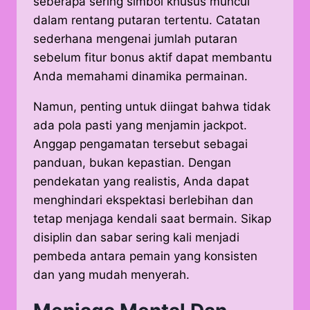
seberapa sering simbol khusus muncul
dalam rentang putaran tertentu. Catatan
sederhana mengenai jumlah putaran
sebelum fitur bonus aktif dapat membantu
Anda memahami dinamika permainan.
Namun, penting untuk diingat bahwa tidak
ada pola pasti yang menjamin jackpot.
Anggap pengamatan tersebut sebagai
panduan, bukan kepastian. Dengan
pendekatan yang realistis, Anda dapat
menghindari ekspektasi berlebihan dan
tetap menjaga kendali saat bermain. Sikap
disiplin dan sabar sering kali menjadi
pembeda antara pemain yang konsisten
dan yang mudah menyerah.