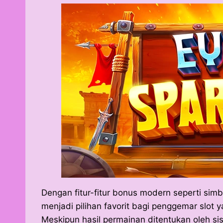
Dengan fitur-fitur bonus modern seperti simbo
menjadi pilihan favorit bagi penggemar slot
Meskipun hasil permainan ditentukan oleh sis