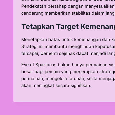
Pendekatan bertahap dengan menyesuaikan 
cenderung memberikan stabilitas dalam jang
Tetapkan Target Kemenan
Menetapkan batas untuk kemenangan dan ker
Strategi ini membantu menghindari keputusan 
tercapai, berhenti sejenak dapat menjadi lan
Eye of Spartacus bukan hanya permainan vis
besar bagi pemain yang menerapkan strateg
permainan, mengelola taruhan, serta menjaga
akan meningkat secara signifikan.