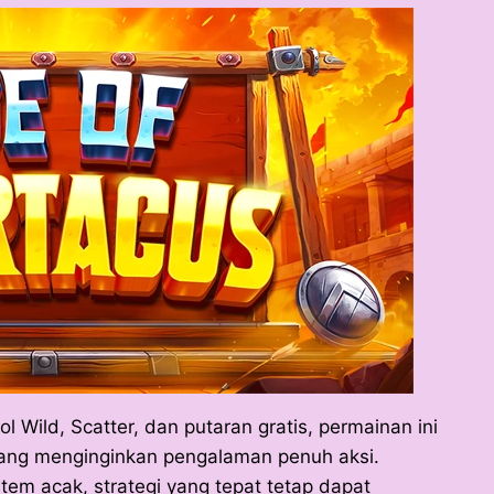
l Wild, Scatter, dan putaran gratis, permainan ini
 yang menginginkan pengalaman penuh aksi.
tem acak, strategi yang tepat tetap dapat