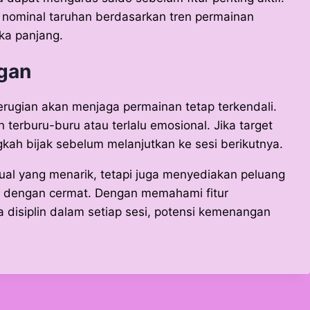
nominal taruhan berdasarkan tren permainan
ka panjang.
gan
ugian akan menjaga permainan tetap terkendali.
terburu-buru atau terlalu emosional. Jika target
gkah bijak sebelum melanjutkan ke sesi berikutnya.
ual yang menarik, tetapi juga menyediakan peluang
i dengan cermat. Dengan memahami fitur
 disiplin dalam setiap sesi, potensi kemenangan