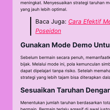
meningkat. Menyesuaikan strategi taruhan men
yang jauh lebih optimal.
Baca Juga:
Cara Efektif 
Poseidon
Gunakan Mode Demo Untuk
Sebelum bermain secara penuh, memanfaatk
bijak. Melalui mode ini, pola kemunculan simbo
dapat dipelajari tanpa risiko. Setelah memah
strategi yang lebih tajam bisa diterapkan da
Sesuaikan Taruhan Dengan
Menentukan jumlah taruhan berdasarkan total
bermain. Bermain terlalu agresif di awal just