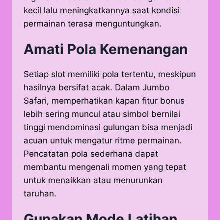
kecil lalu meningkatkannya saat kondisi
permainan terasa menguntungkan.
Amati Pola Kemenangan
Setiap slot memiliki pola tertentu, meskipun
hasilnya bersifat acak. Dalam Jumbo
Safari, memperhatikan kapan fitur bonus
lebih sering muncul atau simbol bernilai
tinggi mendominasi gulungan bisa menjadi
acuan untuk mengatur ritme permainan.
Pencatatan pola sederhana dapat
membantu mengenali momen yang tepat
untuk menaikkan atau menurunkan
taruhan.
Gunakan Mode Latihan