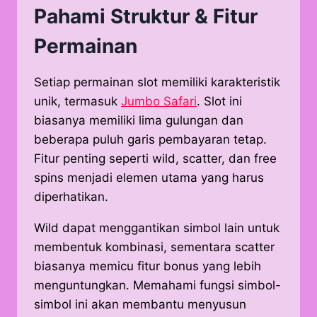
Pahami Struktur & Fitur
Permainan
Setiap permainan slot memiliki karakteristik
unik, termasuk
Jumbo Safari
. Slot ini
biasanya memiliki lima gulungan dan
beberapa puluh garis pembayaran tetap.
Fitur penting seperti wild, scatter, dan free
spins menjadi elemen utama yang harus
diperhatikan.
Wild dapat menggantikan simbol lain untuk
membentuk kombinasi, sementara scatter
biasanya memicu fitur bonus yang lebih
menguntungkan. Memahami fungsi simbol-
simbol ini akan membantu menyusun