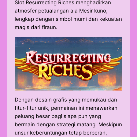
Slot Resurrecting Riches menghadirkan
atmosfer petualangan ala Mesir kuno,
lengkap dengan simbol mumi dan kekuatan
magis dari firaun.
Dengan desain grafis yang memukau dan
fitur-fitur unik, permainan ini menawarkan
peluang besar bagi siapa pun yang
bermain dengan strategi matang. Meskipun
unsur keberuntungan tetap berperan,