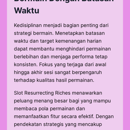
Waktu
Kedisiplinan menjadi bagian penting dari
strategi bermain. Menetapkan batasan
waktu dan target kemenangan harian
dapat membantu menghindari permainan
berlebihan dan menjaga performa tetap
konsisten. Fokus yang terjaga dari awal
hingga akhir sesi sangat berpengaruh
terhadap kualitas hasil permainan.
Slot Resurrecting Riches menawarkan
peluang menang besar bagi yang mampu
membaca pola permainan dan
memanfaatkan fitur secara efektif. Dengan
pendekatan strategis yang mencakup