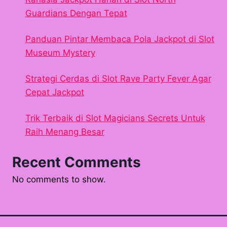
Guardians Dengan Tepat
Panduan Pintar Membaca Pola Jackpot di Slot
Museum Mystery
Strategi Cerdas di Slot Rave Party Fever Agar
Cepat Jackpot
Trik Terbaik di Slot Magicians Secrets Untuk
Raih Menang Besar
Recent Comments
No comments to show.