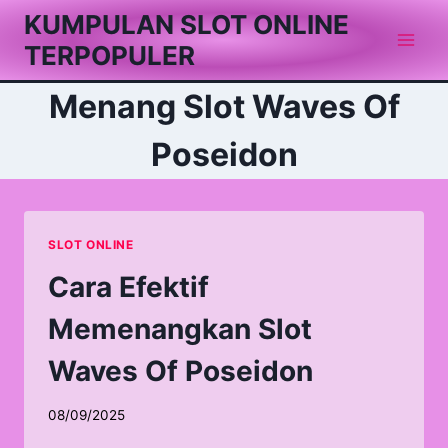
Skip
KUMPULAN SLOT ONLINE
to
TERPOPULER
content
Menang Slot Waves Of
Poseidon
SLOT ONLINE
Cara Efektif
Memenangkan Slot
Waves Of Poseidon
08/09/2025