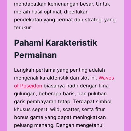
mendapatkan kemenangan besar. Untuk
meraih hasil optimal, diperlukan
pendekatan yang cermat dan strategi yang
terukur.
Pahami Karakteristik
Permainan
Langkah pertama yang penting adalah
mengenali karakteristik dari slot ini.
Waves
of Poseidon
biasanya hadir dengan lima
gulungan, beberapa baris, dan puluhan
garis pembayaran tetap. Terdapat simbol
khusus seperti wild, scatter, serta fitur
bonus game yang dapat meningkatkan
peluang menang. Dengan mengetahui