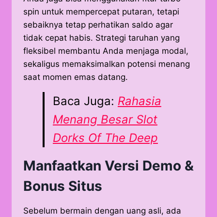
spin untuk mempercepat putaran, tetapi
sebaiknya tetap perhatikan saldo agar
tidak cepat habis. Strategi taruhan yang
fleksibel membantu Anda menjaga modal,
sekaligus memaksimalkan potensi menang
saat momen emas datang.
Baca Juga:
Rahasia
Menang Besar Slot
Dorks Of The Deep
Manfaatkan Versi Demo &
Bonus Situs
Sebelum bermain dengan uang asli, ada