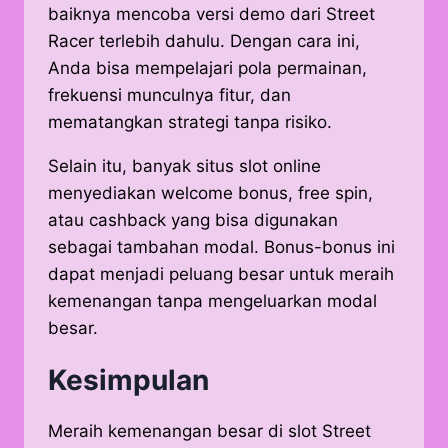
baiknya mencoba versi demo dari Street
Racer terlebih dahulu. Dengan cara ini,
Anda bisa mempelajari pola permainan,
frekuensi munculnya fitur, dan
mematangkan strategi tanpa risiko.
Selain itu, banyak situs slot online
menyediakan welcome bonus, free spin,
atau cashback yang bisa digunakan
sebagai tambahan modal. Bonus-bonus ini
dapat menjadi peluang besar untuk meraih
kemenangan tanpa mengeluarkan modal
besar.
Kesimpulan
Meraih kemenangan besar di slot Street