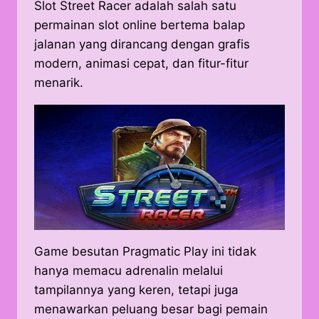
Slot Street Racer adalah salah satu
permainan slot online bertema balap
jalanan yang dirancang dengan grafis
modern, animasi cepat, dan fitur-fitur
menarik.
Game besutan Pragmatic Play ini tidak
hanya memacu adrenalin melalui
tampilannya yang keren, tetapi juga
menawarkan peluang besar bagi pemain