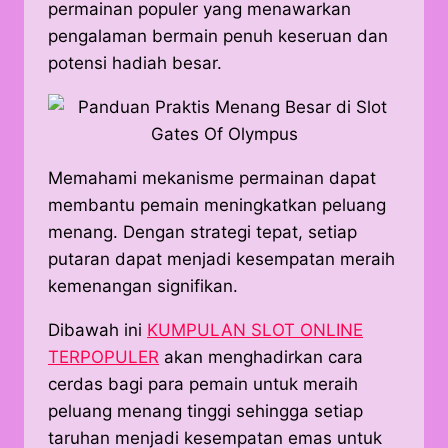
permainan populer yang menawarkan
pengalaman bermain penuh keseruan dan
potensi hadiah besar.
Memahami mekanisme permainan dapat
membantu pemain meningkatkan peluang
menang. Dengan strategi tepat, setiap
putaran dapat menjadi kesempatan meraih
kemenangan signifikan.
Dibawah ini
KUMPULAN SLOT ONLINE
TERPOPULER
akan menghadirkan cara
cerdas bagi para pemain untuk meraih
peluang menang tinggi sehingga setiap
taruhan menjadi kesempatan emas untuk