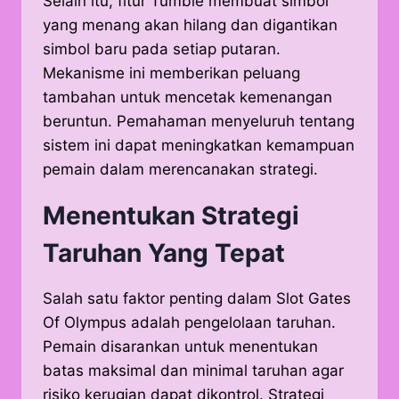
Selain itu, fitur Tumble membuat simbol
yang menang akan hilang dan digantikan
simbol baru pada setiap putaran.
Mekanisme ini memberikan peluang
tambahan untuk mencetak kemenangan
beruntun. Pemahaman menyeluruh tentang
sistem ini dapat meningkatkan kemampuan
pemain dalam merencanakan strategi.
Menentukan Strategi
Taruhan Yang Tepat
Salah satu faktor penting dalam Slot Gates
Of Olympus adalah pengelolaan taruhan.
Pemain disarankan untuk menentukan
batas maksimal dan minimal taruhan agar
risiko kerugian dapat dikontrol. Strategi