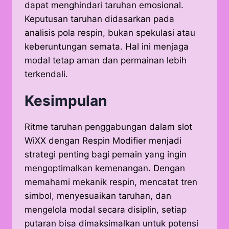
dapat menghindari taruhan emosional.
Keputusan taruhan didasarkan pada
analisis pola respin, bukan spekulasi atau
keberuntungan semata. Hal ini menjaga
modal tetap aman dan permainan lebih
terkendali.
Kesimpulan
Ritme taruhan penggabungan dalam slot
WiXX dengan Respin Modifier menjadi
strategi penting bagi pemain yang ingin
mengoptimalkan kemenangan. Dengan
memahami mekanik respin, mencatat tren
simbol, menyesuaikan taruhan, dan
mengelola modal secara disiplin, setiap
putaran bisa dimaksimalkan untuk potensi