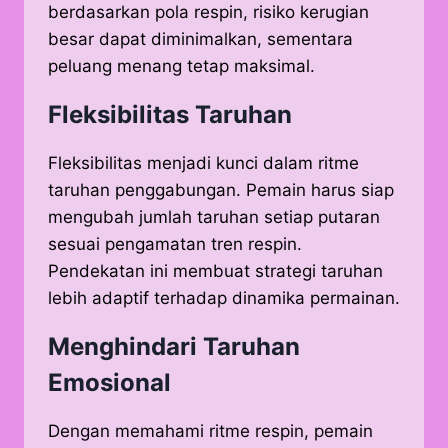
berdasarkan pola respin, risiko kerugian
besar dapat diminimalkan, sementara
peluang menang tetap maksimal.
Fleksibilitas Taruhan
Fleksibilitas menjadi kunci dalam ritme
taruhan penggabungan. Pemain harus siap
mengubah jumlah taruhan setiap putaran
sesuai pengamatan tren respin.
Pendekatan ini membuat strategi taruhan
lebih adaptif terhadap dinamika permainan.
Menghindari Taruhan
Emosional
Dengan memahami ritme respin, pemain