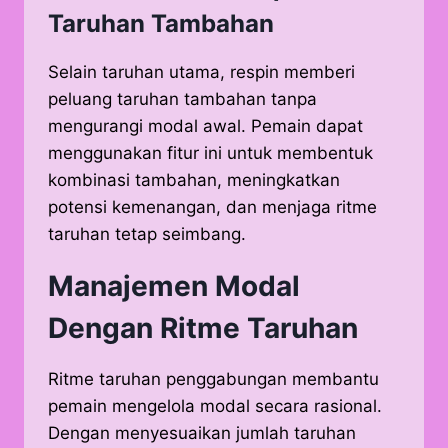
Taruhan Tambahan
Selain taruhan utama, respin memberi
peluang taruhan tambahan tanpa
mengurangi modal awal. Pemain dapat
menggunakan fitur ini untuk membentuk
kombinasi tambahan, meningkatkan
potensi kemenangan, dan menjaga ritme
taruhan tetap seimbang.
Manajemen Modal
Dengan Ritme Taruhan
Ritme taruhan penggabungan membantu
pemain mengelola modal secara rasional.
Dengan menyesuaikan jumlah taruhan