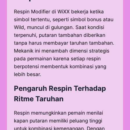
Respin Modifier di WiXX bekerja ketika
simbol tertentu, seperti simbol bonus atau
Wild, muncul di gulungan. Saat kondisi
terpenuhi, putaran tambahan diberikan
tanpa harus membayar taruhan tambahan.
Mekanik ini menambah dimensi strategis
pada permainan karena setiap respin
berpotensi membentuk kombinasi yang
lebih besar.
Pengaruh Respin Terhadap
Ritme Taruhan
Respin memungkinkan pemain menilai
kapan putaran memiliki peluang tinggi
untuk kombinasi kemenangan. Dengan