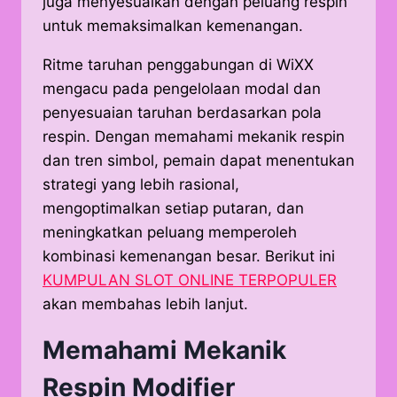
juga menyesuaikan dengan peluang respin
untuk memaksimalkan kemenangan.
Ritme taruhan penggabungan di WiXX
mengacu pada pengelolaan modal dan
penyesuaian taruhan berdasarkan pola
respin. Dengan memahami mekanik respin
dan tren simbol, pemain dapat menentukan
strategi yang lebih rasional,
mengoptimalkan setiap putaran, dan
meningkatkan peluang memperoleh
kombinasi kemenangan besar. Berikut ini
KUMPULAN SLOT ONLINE TERPOPULER
akan membahas lebih lanjut.
Memahami Mekanik
Respin Modifier