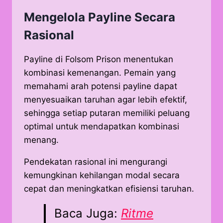
Mengelola Payline Secara
Rasional
Payline di Folsom Prison menentukan
kombinasi kemenangan. Pemain yang
memahami arah potensi payline dapat
menyesuaikan taruhan agar lebih efektif,
sehingga setiap putaran memiliki peluang
optimal untuk mendapatkan kombinasi
menang.
Pendekatan rasional ini mengurangi
kemungkinan kehilangan modal secara
cepat dan meningkatkan efisiensi taruhan.
Baca Juga:
Ritme