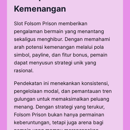
Kemenangan
Slot Folsom Prison memberikan
pengalaman bermain yang menantang
sekaligus menghibur. Dengan memahami
arah potensi kemenangan melalui pola
simbol, payline, dan fitur bonus, pemain
dapat menyusun strategi unik yang
rasional.
Pendekatan ini menekankan konsistensi,
pengelolaan modal, dan pemantauan tren
gulungan untuk memaksimalkan peluang
menang. Dengan strategi yang terukur,
Folsom Prison bukan hanya permainan
keberuntungan, tetapi juga arena bagi