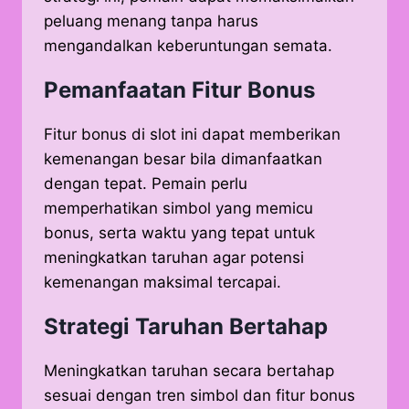
peluang menang tanpa harus
mengandalkan keberuntungan semata.
Pemanfaatan Fitur Bonus
Fitur bonus di slot ini dapat memberikan
kemenangan besar bila dimanfaatkan
dengan tepat. Pemain perlu
memperhatikan simbol yang memicu
bonus, serta waktu yang tepat untuk
meningkatkan taruhan agar potensi
kemenangan maksimal tercapai.
Strategi Taruhan Bertahap
Meningkatkan taruhan secara bertahap
sesuai dengan tren simbol dan fitur bonus