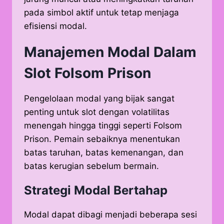
pada simbol aktif untuk tetap menjaga
efisiensi modal.
Manajemen Modal Dalam
Slot Folsom Prison
Pengelolaan modal yang bijak sangat
penting untuk slot dengan volatilitas
menengah hingga tinggi seperti Folsom
Prison. Pemain sebaiknya menentukan
batas taruhan, batas kemenangan, dan
batas kerugian sebelum bermain.
Strategi Modal Bertahap
Modal dapat dibagi menjadi beberapa sesi