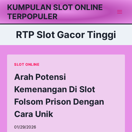
Skip
KUMPULAN SLOT ONLINE
to
TERPOPULER
content
RTP Slot Gacor Tinggi
SLOT ONLINE
Arah Potensi
Kemenangan Di Slot
Folsom Prison Dengan
Cara Unik
01/29/2026