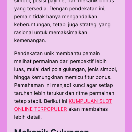
simbol, posisi payline, dan mekanik bonus
yang tersedia. Dengan pendekatan ini,
pemain tidak hanya mengandalkan
keberuntungan, tetapi juga strategi yang
rasional untuk memaksimalkan
kemenangan.
Pendekatan unik membantu pemain
melihat permainan dari perspektif lebih
luas, mulai dari pola gulungan, jenis simbol,
hingga kemungkinan memicu fitur bonus.
Pemahaman ini menjadi kunci agar setiap
taruhan lebih terukur dan ritme permainan
tetap stabil. Berikut ini
KUMPULAN SLOT
ONLINE TERPOPULER
akan membahas
lebih detail.