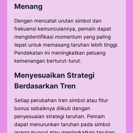
Menang
Dengan mencatat urutan simbol dan
frekuensi kemunculannya, pemain dapat
mengidentifikasi momentum yang paling
tepat untuk memasang taruhan lebih tinggi.
Pendekatan ini meningkatkan peluang
kemenangan berturut-turut.
Menyesuaikan Strategi
Berdasarkan Tren
Setiap perubahan tren simbol atau fitur
bonus sebaiknya diikuti dengan
penyesuaian strategi taruhan. Pemain
dapat menurunkan taruhan pada simbol
jarang muncul atau meningkatkan taruhan