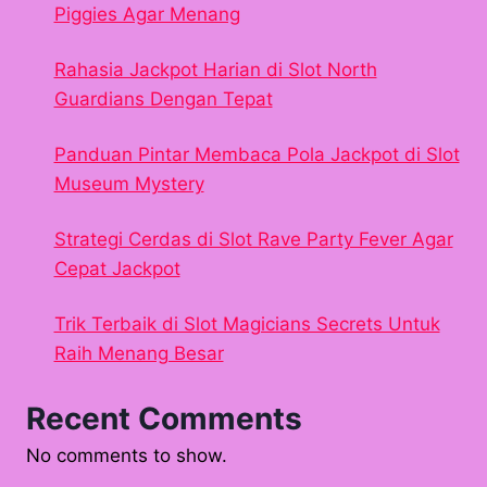
Piggies Agar Menang
Rahasia Jackpot Harian di Slot North
Guardians Dengan Tepat
Panduan Pintar Membaca Pola Jackpot di Slot
Museum Mystery
Strategi Cerdas di Slot Rave Party Fever Agar
Cepat Jackpot
Trik Terbaik di Slot Magicians Secrets Untuk
Raih Menang Besar
Recent Comments
No comments to show.