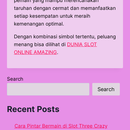
pemain yang mampu merencanakan
taruhan dengan cermat dan memanfaatkan
setiap kesempatan untuk meraih
kemenangan optimal.
Dengan kombinasi simbol tertentu, peluang
menang bisa dilihat di
DUNIA SLOT
ONLINE AMAZING
.
Search
Search
Recent Posts
Cara Pintar Bermain di Slot Three Crazy