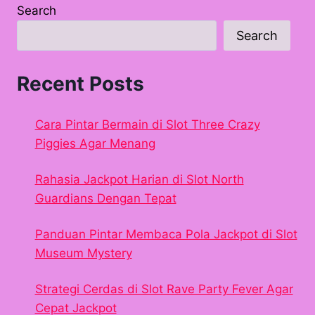
Search
Search
Recent Posts
Cara Pintar Bermain di Slot Three Crazy
Piggies Agar Menang
Rahasia Jackpot Harian di Slot North
Guardians Dengan Tepat
Panduan Pintar Membaca Pola Jackpot di Slot
Museum Mystery
Strategi Cerdas di Slot Rave Party Fever Agar
Cepat Jackpot