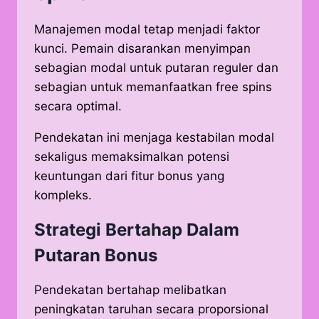
Manajemen modal tetap menjadi faktor
kunci. Pemain disarankan menyimpan
sebagian modal untuk putaran reguler dan
sebagian untuk memanfaatkan free spins
secara optimal.
Pendekatan ini menjaga kestabilan modal
sekaligus memaksimalkan potensi
keuntungan dari fitur bonus yang
kompleks.
Strategi Bertahap Dalam
Putaran Bonus
Pendekatan bertahap melibatkan
peningkatan taruhan secara proporsional