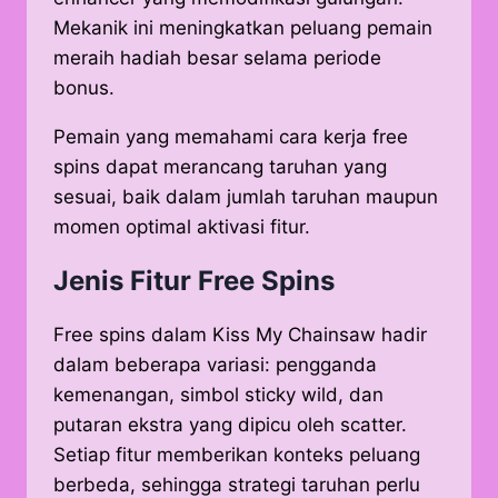
Mekanik ini meningkatkan peluang pemain
meraih hadiah besar selama periode
bonus.
Pemain yang memahami cara kerja free
spins dapat merancang taruhan yang
sesuai, baik dalam jumlah taruhan maupun
momen optimal aktivasi fitur.
Jenis Fitur Free Spins
Free spins dalam Kiss My Chainsaw hadir
dalam beberapa variasi: pengganda
kemenangan, simbol sticky wild, dan
putaran ekstra yang dipicu oleh scatter.
Setiap fitur memberikan konteks peluang
berbeda, sehingga strategi taruhan perlu