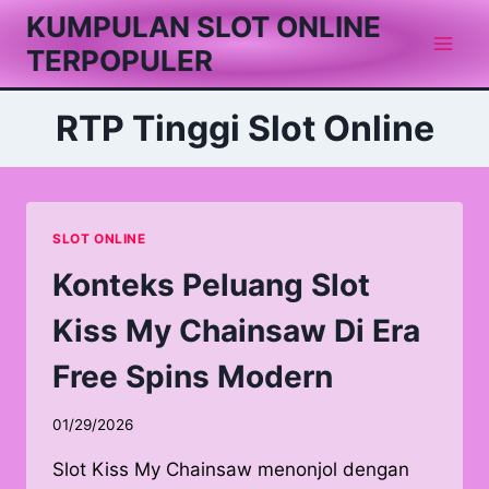
Skip
KUMPULAN SLOT ONLINE
to
TERPOPULER
content
RTP Tinggi Slot Online
SLOT ONLINE
Konteks Peluang Slot
Kiss My Chainsaw Di Era
Free Spins Modern
01/29/2026
Slot Kiss My Chainsaw menonjol dengan