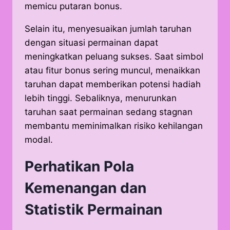
memicu putaran bonus.
Selain itu, menyesuaikan jumlah taruhan
dengan situasi permainan dapat
meningkatkan peluang sukses. Saat simbol
atau fitur bonus sering muncul, menaikkan
taruhan dapat memberikan potensi hadiah
lebih tinggi. Sebaliknya, menurunkan
taruhan saat permainan sedang stagnan
membantu meminimalkan risiko kehilangan
modal.
Perhatikan Pola
Kemenangan dan
Statistik Permainan