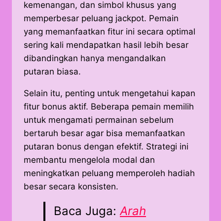
kemenangan, dan simbol khusus yang
memperbesar peluang jackpot. Pemain
yang memanfaatkan fitur ini secara optimal
sering kali mendapatkan hasil lebih besar
dibandingkan hanya mengandalkan
putaran biasa.
Selain itu, penting untuk mengetahui kapan
fitur bonus aktif. Beberapa pemain memilih
untuk mengamati permainan sebelum
bertaruh besar agar bisa memanfaatkan
putaran bonus dengan efektif. Strategi ini
membantu mengelola modal dan
meningkatkan peluang memperoleh hadiah
besar secara konsisten.
Baca Juga:
Arah