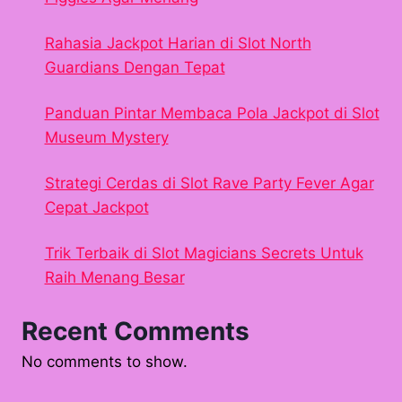
Rahasia Jackpot Harian di Slot North
Guardians Dengan Tepat
Panduan Pintar Membaca Pola Jackpot di Slot
Museum Mystery
Strategi Cerdas di Slot Rave Party Fever Agar
Cepat Jackpot
Trik Terbaik di Slot Magicians Secrets Untuk
Raih Menang Besar
Recent Comments
No comments to show.