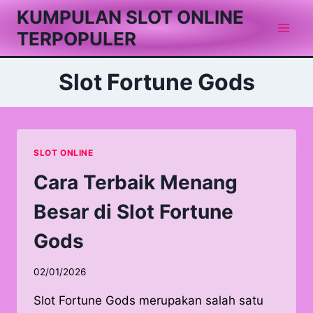
Skip
KUMPULAN SLOT ONLINE
to
TERPOPULER
content
Slot Fortune Gods
SLOT ONLINE
Cara Terbaik Menang
Besar di Slot Fortune
Gods
02/01/2026
Slot Fortune Gods merupakan salah satu