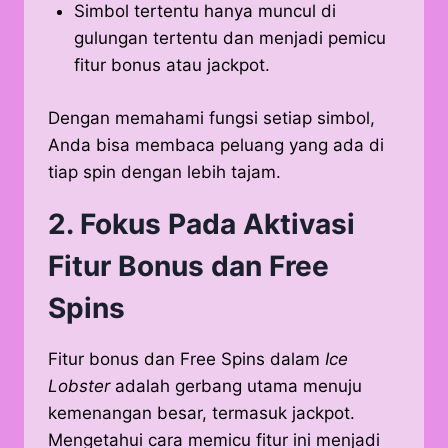
Simbol tertentu hanya muncul di
gulungan tertentu dan menjadi pemicu
fitur bonus atau jackpot.
Dengan memahami fungsi setiap simbol,
Anda bisa membaca peluang yang ada di
tiap spin dengan lebih tajam.
2. Fokus Pada Aktivasi
Fitur Bonus dan Free
Spins
Fitur bonus dan Free Spins dalam
Ice
Lobster
adalah gerbang utama menuju
kemenangan besar, termasuk jackpot.
Mengetahui cara memicu fitur ini menjadi