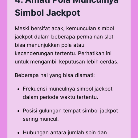
Simbol Jackpot
Meski bersifat acak, kemunculan simbol
jackpot dalam beberapa permainan slot
bisa menunjukkan pola atau
kecenderungan tertentu. Perhatikan ini
untuk mengambil keputusan lebih cerdas.
Beberapa hal yang bisa diamati:
Frekuensi munculnya simbol jackpot
dalam periode waktu tertentu.
Posisi gulungan tempat simbol jackpot
sering muncul.
Hubungan antara jumlah spin dan