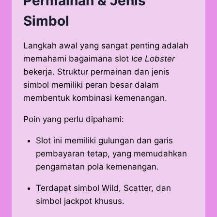
Permainan & Jenis
Simbol
Langkah awal yang sangat penting adalah
memahami bagaimana slot
Ice Lobster
bekerja. Struktur permainan dan jenis
simbol memiliki peran besar dalam
membentuk kombinasi kemenangan.
Poin yang perlu dipahami:
Slot ini memiliki gulungan dan garis
pembayaran tetap, yang memudahkan
pengamatan pola kemenangan.
Terdapat simbol Wild, Scatter, dan
simbol jackpot khusus.