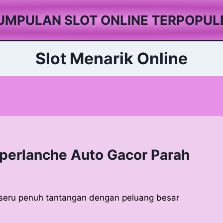
UMPULAN SLOT ONLINE TERPOPUL
Slot Menarik Online
uperlanche Auto Gacor Parah
 seru penuh tantangan dengan peluang besar