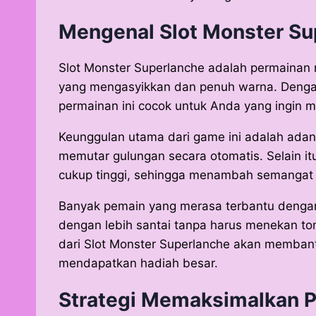
Mengenal Slot Monster Su
Slot Monster Superlanche adalah permainan
yang mengasyikkan dan penuh warna. Dengan 
permainan ini cocok untuk Anda yang ingin 
Keunggulan utama dari game ini adalah ad
memutar gulungan secara otomatis. Selain it
cukup tinggi, sehingga menambah semangat 
Banyak pemain yang merasa terbantu dengan
dengan lebih santai tanpa harus menekan tom
dari Slot Monster Superlanche akan memba
mendapatkan hadiah besar.
Strategi Memaksimalkan 