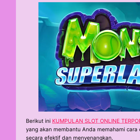
Berikut ini
KUMPULAN SLOT ONLINE TERPO
yang akan membantu Anda memahami cara o
secara efektif dan menyenangkan.