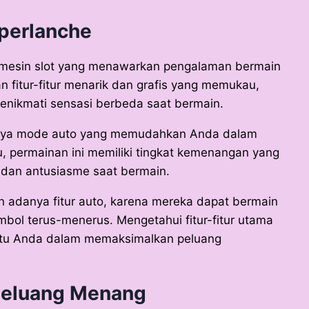
perlanche
 mesin slot yang menawarkan pengalaman bermain
fitur-fitur menarik dan grafis yang memukau,
menikmati sensasi berbeda saat bermain.
anya mode auto yang memudahkan Anda dalam
u, permainan ini memiliki tingkat kemenangan yang
dan antusiasme saat bermain.
 adanya fitur auto, karena mereka dapat bermain
bol terus-menerus. Mengetahui fitur-fitur utama
ntu Anda dalam memaksimalkan peluang
Peluang Menang