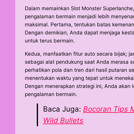
Dalam memainkan Slot Monster Superlanche, 
pengalaman bermain menjadi lebih menyena
maksimal. Pertama, tentukan batas kemena
Dengan demikian, Anda dapat menjaga kestab
untuk terus bermain.
Kedua, manfaatkan fitur auto secara bijak; j
sebagai alat pendukung saat Anda merasa s
perhatikan pola dan tren dari hasil putaran
menentukan waktu yang tepat untuk meneka
Dengan menerapkan strategi ini, Anda akan le
pengalaman bermain.
Baca Juga:
Bocoran Tips 
Wild Bullets