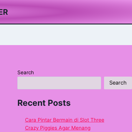
ER
Search
Search
Recent Posts
Cara Pintar Bermain di Slot Three
Crazy Piggies Agar Menang