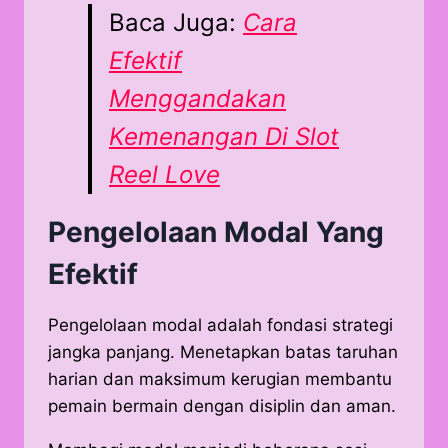
Baca Juga:
Cara
Efektif
Menggandakan
Kemenangan Di Slot
Reel Love
Pengelolaan Modal Yang
Efektif
Pengelolaan modal adalah fondasi strategi
jangka panjang. Menetapkan batas taruhan
harian dan maksimum kerugian membantu
pemain bermain dengan disiplin dan aman.