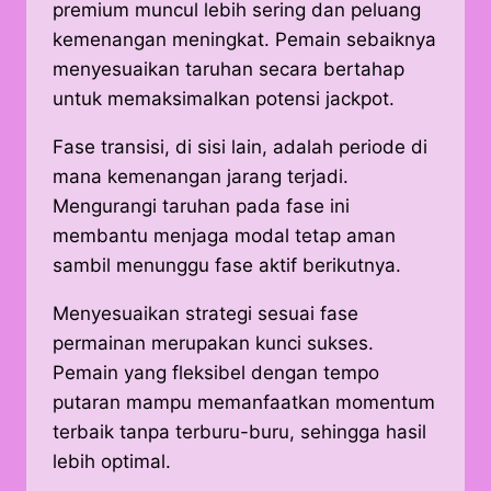
premium muncul lebih sering dan peluang
kemenangan meningkat. Pemain sebaiknya
menyesuaikan taruhan secara bertahap
untuk memaksimalkan potensi jackpot.
Fase transisi, di sisi lain, adalah periode di
mana kemenangan jarang terjadi.
Mengurangi taruhan pada fase ini
membantu menjaga modal tetap aman
sambil menunggu fase aktif berikutnya.
Menyesuaikan strategi sesuai fase
permainan merupakan kunci sukses.
Pemain yang fleksibel dengan tempo
putaran mampu memanfaatkan momentum
terbaik tanpa terburu-buru, sehingga hasil
lebih optimal.