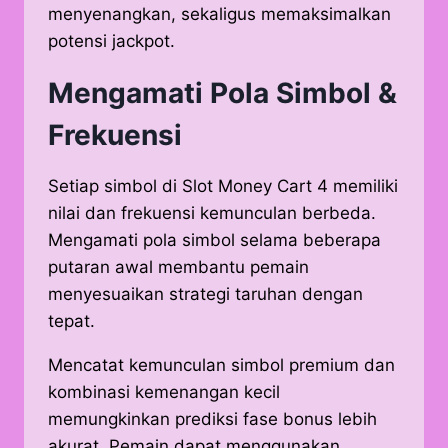
menyenangkan, sekaligus memaksimalkan
potensi jackpot.
Mengamati Pola Simbol &
Frekuensi
Setiap simbol di Slot Money Cart 4 memiliki
nilai dan frekuensi kemunculan berbeda.
Mengamati pola simbol selama beberapa
putaran awal membantu pemain
menyesuaikan strategi taruhan dengan
tepat.
Mencatat kemunculan simbol premium dan
kombinasi kemenangan kecil
memungkinkan prediksi fase bonus lebih
akurat. Pemain dapat menggunakan