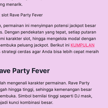
ng menarik.
, permainan ini menyimpan potensi jackpot besar
s. Dengan pendekatan yang tepat, setiap putaran
ami karakter slot, hingga mengelola modal dengan
embuka peluang jackpot. Berikut ini
KUMPULAN
trategi cerdas agar Anda bisa lebih cepat meraih
ave Party Fever
ah mengenali karakter permainan. Rave Party
ngah hingga tinggi, sehingga kemenangan besar
mbuka. Simbol bernilai tinggi seperti DJ mask,
adi kunci kombinasi besar.