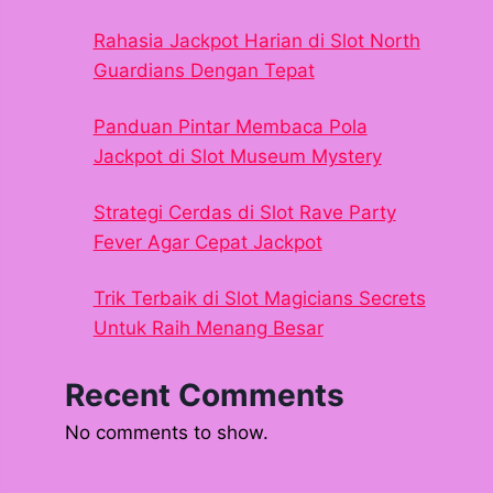
Rahasia Jackpot Harian di Slot North
Guardians Dengan Tepat
Panduan Pintar Membaca Pola
Jackpot di Slot Museum Mystery
Strategi Cerdas di Slot Rave Party
Fever Agar Cepat Jackpot
Trik Terbaik di Slot Magicians Secrets
Untuk Raih Menang Besar
Recent Comments
No comments to show.