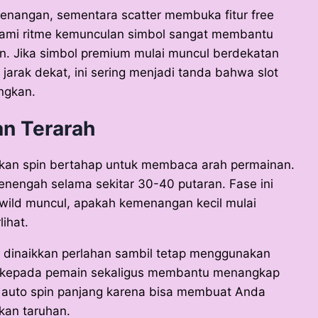
enangan, sementara scatter membuka fitur free
hami ritme kemunculan simbol sangat membantu
n. Jika simbol premium mulai muncul berdekatan
am jarak dekat, ini sering menjadi tanda bahwa slot
ngkan.
an Terarah
akan spin bertahap untuk membaca arah permainan.
menengah selama sekitar 30-40 putaran. Fase ini
wild muncul, apakah kemenangan kecil mulai
ihat.
sa dinaikkan perlahan sambil tetap menggunakan
uh kepada pemain sekaligus membantu menangkap
i auto spin panjang karena bisa membuat Anda
kan taruhan.