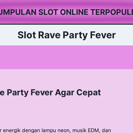
UMPULAN SLOT ONLINE TERPOPUL
Slot Rave Party Fever
ve Party Fever Agar Cepat
er energik dengan lampu neon, musik EDM, dan