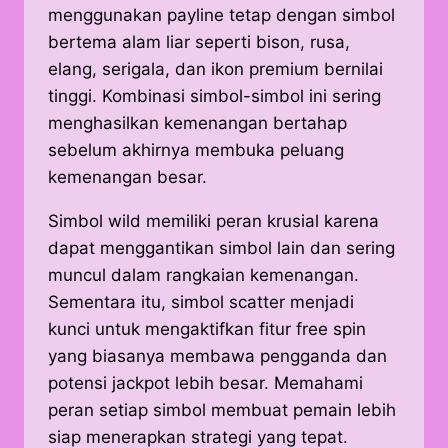
menggunakan payline tetap dengan simbol
bertema alam liar seperti bison, rusa,
elang, serigala, dan ikon premium bernilai
tinggi. Kombinasi simbol-simbol ini sering
menghasilkan kemenangan bertahap
sebelum akhirnya membuka peluang
kemenangan besar.
Simbol wild memiliki peran krusial karena
dapat menggantikan simbol lain dan sering
muncul dalam rangkaian kemenangan.
Sementara itu, simbol scatter menjadi
kunci untuk mengaktifkan fitur free spin
yang biasanya membawa pengganda dan
potensi jackpot lebih besar. Memahami
peran setiap simbol membuat pemain lebih
siap menerapkan strategi yang tepat.