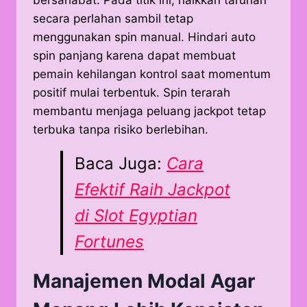
secara perlahan sambil tetap
menggunakan spin manual. Hindari auto
spin panjang karena dapat membuat
pemain kehilangan kontrol saat momentum
positif mulai terbentuk. Spin terarah
membantu menjaga peluang jackpot tetap
terbuka tanpa risiko berlebihan.
Baca Juga:
Cara
Efektif Raih Jackpot
di Slot Egyptian
Fortunes
Manajemen Modal Agar