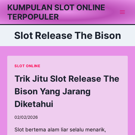
Skip
KUMPULAN SLOT ONLINE
to
TERPOPULER
content
Slot Release The Bison
SLOT ONLINE
Trik Jitu Slot Release The
Bison Yang Jarang
Diketahui
02/02/2026
Slot bertema alam liar selalu menarik,