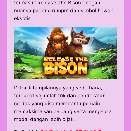
termasuk Release The Bison dengan
nuansa padang rumput dan simbol hewan
eksotis.
Di balik tampilannya yang sederhana,
terdapat sejumlah trik dan pendekatan
cerdas yang bisa membantu pemain
memaksimalkan peluang serta mengelola
modal dengan lebih bijak.