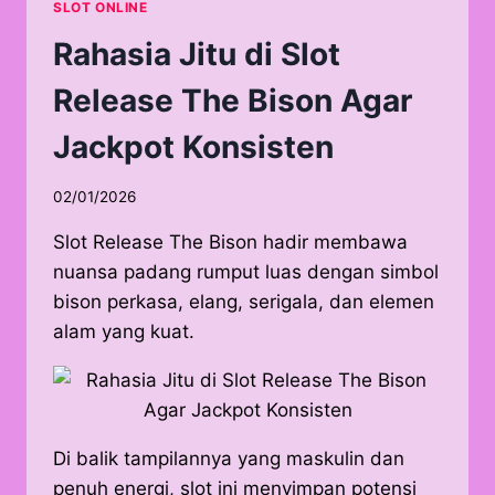
SLOT ONLINE
Rahasia Jitu di Slot
Release The Bison Agar
Jackpot Konsisten
02/01/2026
Slot Release The Bison hadir membawa
nuansa padang rumput luas dengan simbol
bison perkasa, elang, serigala, dan elemen
alam yang kuat.
Di balik tampilannya yang maskulin dan
penuh energi, slot ini menyimpan potensi