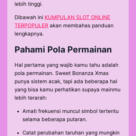
lebih tinggi.
Dibawah ini
KUMPULAN SLOT ONLINE
TERPOPULER
akan membahas panduan
lengkapnya.
Pahami Pola Permainan
Hal pertama yang wajib kamu tahu adalah
pola permainan. Sweet Bonanza Xmas
punya sistem acak, tapi ada beberapa hal
yang bisa kamu perhatikan supaya mainmu
lebih terarah:
Amati frekuensi muncul simbol tertentu
selama beberapa putaran.
Catat perubahan taruhan yang mungkin