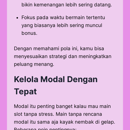
bikin kemenangan lebih sering datang.
Fokus pada waktu bermain tertentu
yang biasanya lebih sering muncul
bonus.
Dengan memahami pola ini, kamu bisa
menyesuaikan strategi dan meningkatkan
peluang menang.
Kelola Modal Dengan
Tepat
Modal itu penting banget kalau mau main
slot tanpa stress. Main tanpa rencana
modal itu sama aja kayak nembak di gelap.
Beberapa poin pentingnya: