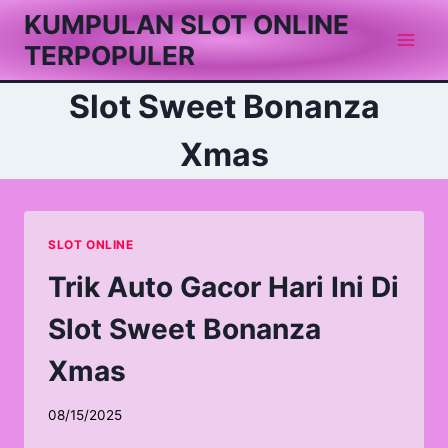
Skip
KUMPULAN SLOT ONLINE
to
TERPOPULER
content
Slot Sweet Bonanza
Xmas
SLOT ONLINE
Trik Auto Gacor Hari Ini Di
Slot Sweet Bonanza
Xmas
08/15/2025