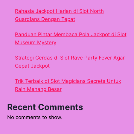
Rahasia Jackpot Harian di Slot North
Guardians Dengan Tepat
Panduan Pintar Membaca Pola Jackpot di Slot
Museum Mystery
Strategi Cerdas di Slot Rave Party Fever Agar
Cepat Jackpot
Trik Terbaik di Slot Magicians Secrets Untuk
Raih Menang Besar
Recent Comments
No comments to show.