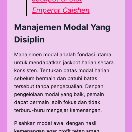
Emperor Caishen
Manajemen Modal Yang
Disiplin
Manajemen modal adalah fondasi utama
untuk mendapatkan jackpot harian secara
konsisten. Tentukan batas modal harian
sebelum bermain dan patuhi batas
tersebut tanpa pengecualian. Dengan
pengelolaan modal yang baik, pemain
dapat bermain lebih fokus dan tidak
terburu-buru mengejar kemenangan.
Pisahkan modal awal dengan hasil
kemenangan agar profit tetap aman.