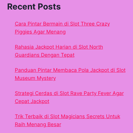
Recent Posts
Cara Pintar Bermain di Slot Three Crazy
Piggies Agar Menang
Rahasia Jackpot Harian di Slot North
Guardians Dengan Tepat
Panduan Pintar Membaca Pola Jackpot di Slot
Museum Mystery
Strategi Cerdas di Slot Rave Party Fever Agar
Cepat Jackpot
Trik Terbaik di Slot Magicians Secrets Untuk
Raih Menang Besar