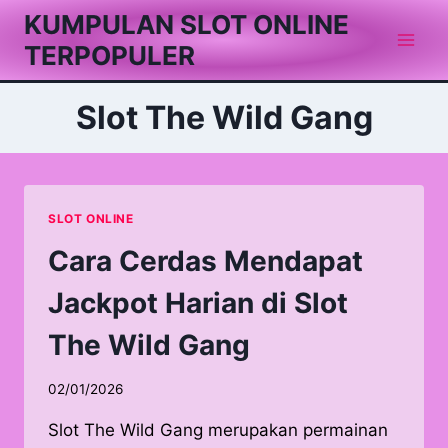
Skip
KUMPULAN SLOT ONLINE
to
TERPOPULER
content
Slot The Wild Gang
SLOT ONLINE
Cara Cerdas Mendapat
Jackpot Harian di Slot
The Wild Gang
02/01/2026
Slot The Wild Gang merupakan permainan