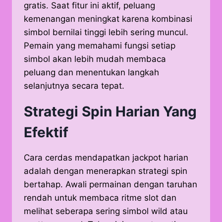
gratis. Saat fitur ini aktif, peluang
kemenangan meningkat karena kombinasi
simbol bernilai tinggi lebih sering muncul.
Pemain yang memahami fungsi setiap
simbol akan lebih mudah membaca
peluang dan menentukan langkah
selanjutnya secara tepat.
Strategi Spin Harian Yang
Efektif
Cara cerdas mendapatkan jackpot harian
adalah dengan menerapkan strategi spin
bertahap. Awali permainan dengan taruhan
rendah untuk membaca ritme slot dan
melihat seberapa sering simbol wild atau