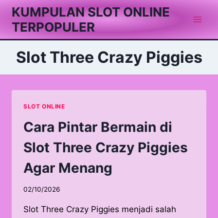
Skip
KUMPULAN SLOT ONLINE
to
TERPOPULER
content
Slot Three Crazy Piggies
SLOT ONLINE
Cara Pintar Bermain di
Slot Three Crazy Piggies
Agar Menang
02/10/2026
Slot Three Crazy Piggies menjadi salah