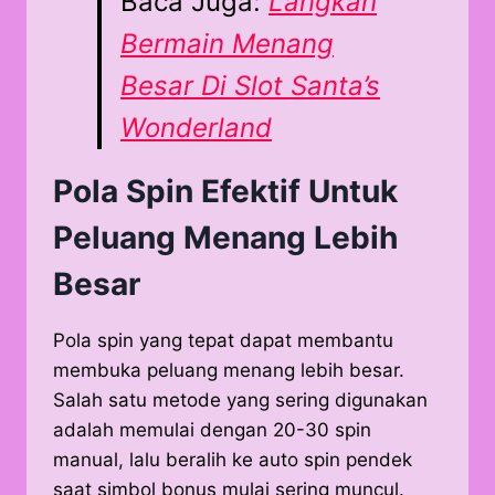
Baca Juga:
Langkah
Bermain Menang
Besar Di Slot Santa’s
Wonderland
Pola Spin Efektif Untuk
Peluang Menang Lebih
Besar
Pola spin yang tepat dapat membantu
membuka peluang menang lebih besar.
Salah satu metode yang sering digunakan
adalah memulai dengan 20-30 spin
manual, lalu beralih ke auto spin pendek
saat simbol bonus mulai sering muncul.