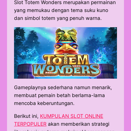
Slot Totem Wonders merupakan permainan
yang memukau dengan tema suku kuno
dan simbol totem yang penuh warna.
Gameplaynya sederhana namun menarik,
membuat pemain betah berlama-lama
mencoba keberuntungan.
Berikut ini,
KUMPULAN SLOT ONLINE
TERPOPULER
akan memberikan strategi