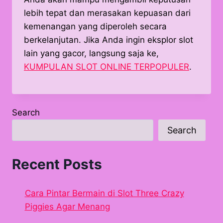
lebih tepat dan merasakan kepuasan dari
kemenangan yang diperoleh secara
berkelanjutan. Jika Anda ingin eksplor slot
lain yang gacor, langsung saja ke,
KUMPULAN SLOT ONLINE TERPOPULER
.
Search
Search
Recent Posts
Cara Pintar Bermain di Slot Three Crazy
Piggies Agar Menang