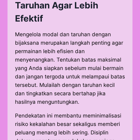
Taruhan Agar Lebih
Efektif
Mengelola modal dan taruhan dengan
bijaksana merupakan langkah penting agar
permainan lebih efisien dan
menyenangkan. Tentukan batas maksimal
yang Anda siapkan sebelum mulai bermain
dan jangan tergoda untuk melampaui batas
tersebut. Mulailah dengan taruhan kecil
dan tingkatkan secara bertahap jika
hasilnya menguntungkan.
Pendekatan ini membantu meminimalisasi
risiko kekalahan besar sekaligus memberi
peluang menang lebih sering. Disiplin