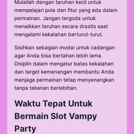
Mulailah dengan taruhan kecil untuk
mempelajari pola dan fitur yang ada dalam
permainan.
Jangan tergoda untuk
menaikkan taruhan secara drastis saat
mengalami kekalahan berturut-turut.
Sisihkan sebagian modal untuk cadangan
agar Anda bisa bertahan lebih lama.
Disiplin dalam mengatur batas kekalahan
dan target kemenangan membantu Anda
menjaga permainan tetap menyenangkan
tanpa tekanan berlebihan.
Waktu Tepat Untuk
Bermain Slot Vampy
Party