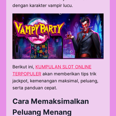
dengan karakter vampir lucu.
Berikut ini,
KUMPULAN SLOT ONLINE
TERPOPULER
akan memberikan tips trik
jackpot, kemenangan maksimal, peluang,
serta panduan cepat.
Cara Memaksimalkan
Peluang Menang