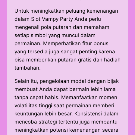
Untuk meningkatkan peluang kemenangan
dalam Slot Vampy Party Anda perlu
mengenali pola putaran dan memahami
setiap simbol yang muncul dalam
permainan.
Memperhatikan fitur bonus
yang tersedia juga sangat penting karena
bisa memberikan putaran gratis dan hadiah
tambahan.
Selain itu, pengelolaan modal dengan bijak
membuat Anda dapat bermain lebih lama
tanpa cepat habis.
Memanfaatkan momen
volatilitas tinggi saat permainan memberi
keuntungan lebih besar.
Konsistensi dalam
mencoba strategi tertentu juga membantu
meningkatkan potensi kemenangan secara