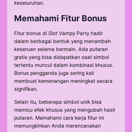
keseluruhan.
Memahami Fitur Bonus
Fitur bonus di Slot Vampy Party hadir
dalam berbagai bentuk yang menambah
keseruan selama bermain.
Ada putaran
gratis yang bisa didapatkan saat simbol
tertentu muncul dalam kombinasi khusus.
Bonus pengganda juga sering kali
membuat kemenangan meningkat secara
signifikan.
Selain itu, beberapa simbol unik bisa
memicu efek khusus yang mengubah hasil
putaran.
Memahami cara kerja fitur ini
memungkinkan Anda merencanakan