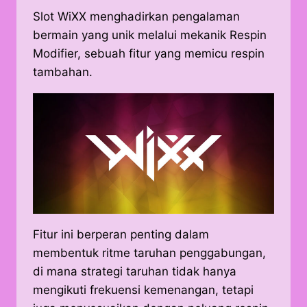
Slot WiXX menghadirkan pengalaman
bermain yang unik melalui mekanik Respin
Modifier, sebuah fitur yang memicu respin
tambahan.
Fitur ini berperan penting dalam
membentuk ritme taruhan penggabungan,
di mana strategi taruhan tidak hanya
mengikuti frekuensi kemenangan, tetapi