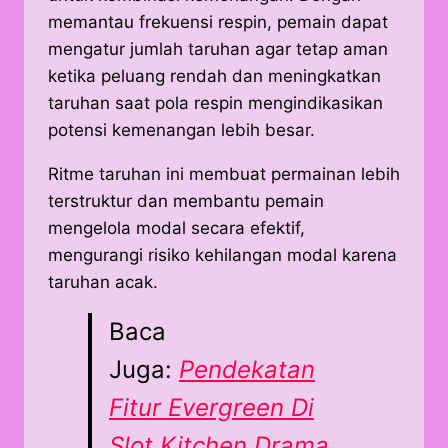
memantau frekuensi respin, pemain dapat
mengatur jumlah taruhan agar tetap aman
ketika peluang rendah dan meningkatkan
taruhan saat pola respin mengindikasikan
potensi kemenangan lebih besar.
Ritme taruhan ini membuat permainan lebih
terstruktur dan membantu pemain
mengelola modal secara efektif,
mengurangi risiko kehilangan modal karena
taruhan acak.
Baca
Juga:
Pendekatan
Fitur Evergreen Di
Slot Kitchen Drama