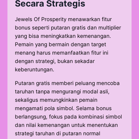
Secara Strategis
Jewels Of Prosperity menawarkan fitur
bonus seperti putaran gratis dan multiplier
yang bisa meningkatkan kemenangan.
Pemain yang bermain dengan target
menang harus memanfaatkan fitur ini
dengan strategi, bukan sekadar
keberuntungan.
Putaran gratis memberi peluang mencoba
taruhan tanpa mengurangi modal asli,
sekaligus memungkinkan pemain
mengamati pola simbol. Selama bonus
berlangsung, fokus pada kombinasi simbol
dan nilai kemenangan untuk menentukan
strategi taruhan di putaran normal