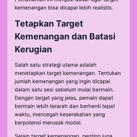
kemenangan bisa dicapai lebih realistis.
Tetapkan Target
Kemenangan dan Batasi
Kerugian
Salah satu strategi utama adalah
menetapkan target kemenangan. Tentukan
jumlah kemenangan yang ingin dicapai
dalam satu sesi sebelum mulai bermain.
Dengan target yang jelas, pemain dapat
bermain lebih terarah dan berhenti tepat
waktu, mencegah keserakahan yang
berpotensi merusak modal.
Selain target kemenangan, penting juga