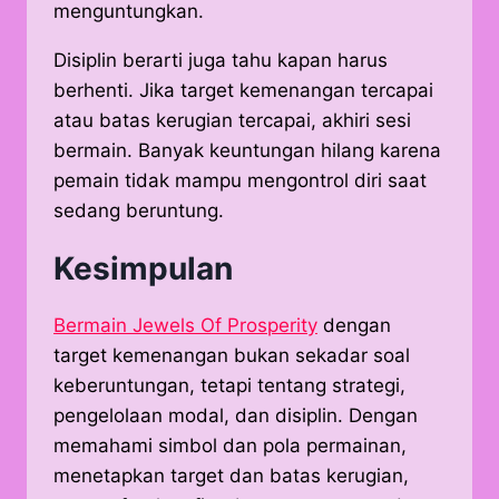
menguntungkan.
Disiplin berarti juga tahu kapan harus
berhenti. Jika target kemenangan tercapai
atau batas kerugian tercapai, akhiri sesi
bermain. Banyak keuntungan hilang karena
pemain tidak mampu mengontrol diri saat
sedang beruntung.
Kesimpulan
Bermain Jewels Of Prosperity
dengan
target kemenangan bukan sekadar soal
keberuntungan, tetapi tentang strategi,
pengelolaan modal, dan disiplin. Dengan
memahami simbol dan pola permainan,
menetapkan target dan batas kerugian,