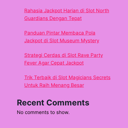
Rahasia Jackpot Harian di Slot North
Guardians Dengan Tepat
Panduan Pintar Membaca Pola
Jackpot di Slot Museum Mystery
Strategi Cerdas di Slot Rave Party
Fever Agar Cepat Jackpot
Trik Terbaik di Slot Magicians Secrets
Untuk Raih Menang Besar
Recent Comments
No comments to show.