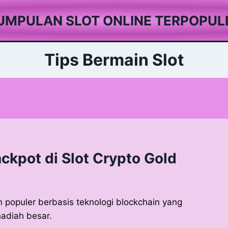
UMPULAN SLOT ONLINE TERPOPUL
Tips Bermain Slot
pot di Slot Crypto Gold
n populer berbasis teknologi blockchain yang
adiah besar.