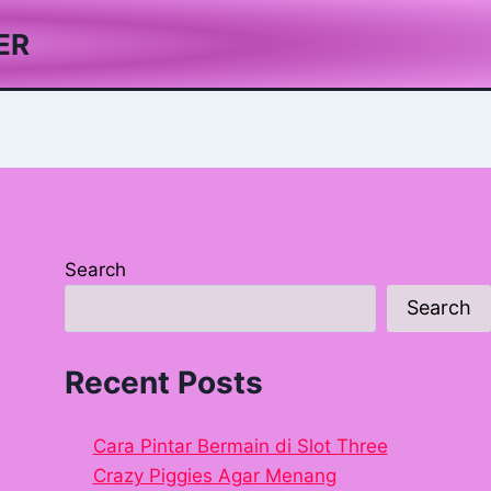
ER
Search
Search
Recent Posts
Cara Pintar Bermain di Slot Three
Crazy Piggies Agar Menang