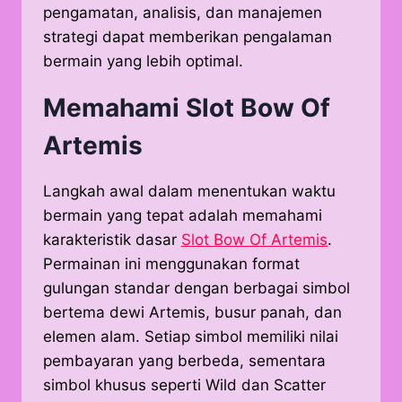
pengamatan, analisis, dan manajemen
strategi dapat memberikan pengalaman
bermain yang lebih optimal.
Memahami Slot Bow Of
Artemis
Langkah awal dalam menentukan waktu
bermain yang tepat adalah memahami
karakteristik dasar
Slot Bow Of Artemis
.
Permainan ini menggunakan format
gulungan standar dengan berbagai simbol
bertema dewi Artemis, busur panah, dan
elemen alam. Setiap simbol memiliki nilai
pembayaran yang berbeda, sementara
simbol khusus seperti Wild dan Scatter