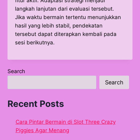
fitur aktif. Adaptasi strategi menjadi
langkah lanjutan dari evaluasi tersebut.
Jika waktu bermain tertentu menunjukkan
hasil yang lebih stabil, pendekatan
tersebut dapat diterapkan kembali pada
sesi berikutnya.
Search
Search
Recent Posts
Cara Pintar Bermain di Slot Three Crazy
Piggies Agar Menang