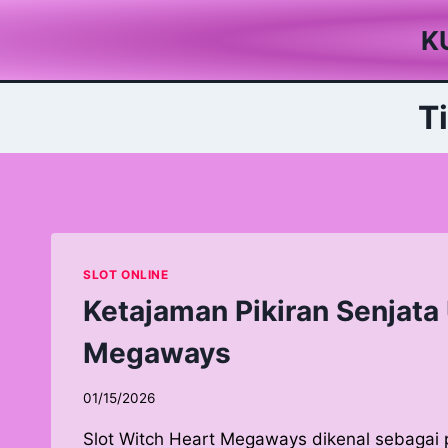
Skip
K
to
content
T
SLOT ONLINE
Ketajaman Pikiran Senjata
Megaways
01/15/2026
Slot Witch Heart Megaways dikenal sebaga