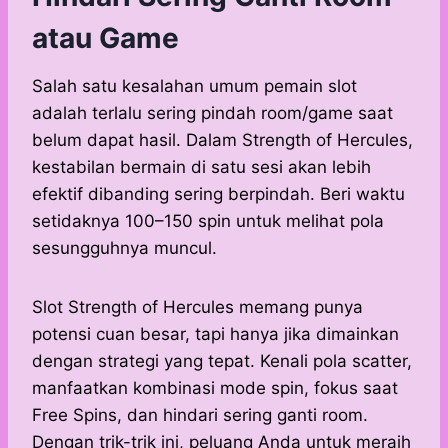
atau Game
Salah satu kesalahan umum pemain slot
adalah terlalu sering pindah room/game saat
belum dapat hasil. Dalam Strength of Hercules,
kestabilan bermain di satu sesi akan lebih
efektif dibanding sering berpindah. Beri waktu
setidaknya 100–150 spin untuk melihat pola
sesungguhnya muncul.
Slot Strength of Hercules memang punya
potensi cuan besar, tapi hanya jika dimainkan
dengan strategi yang tepat. Kenali pola scatter,
manfaatkan kombinasi mode spin, fokus saat
Free Spins, dan hindari sering ganti room.
Dengan trik-trik ini, peluang Anda untuk meraih