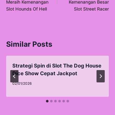
Meraih Kemenangan
Kemenangan Besar
Slot Hounds Of Hell
Slot Street Racer
Similar Posts
Strategi Spin di Slot The Dog House
Dice Show Cepat Jackpot
02/01/2026