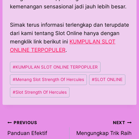
kemenangan sensasional jadi jauh lebih besar.
Simak terus informasi terlengkap dan terupdate
dari kami tentang Slot Online hanya dengan
mengklik link berikut ini
KUMPULAN SLOT
ONLINE TERPOPULER
.
Post
#
KUMPULAN SLOT ONLINE TERPOPULER
Tags:
#
Menang Slot Strength Of Hercules
#
SLOT ONLINE
#
Slot Strength Of Hercules
Post
PREVIOUS
NEXT
Panduan Efektif
Mengungkap Trik Raih
navigation