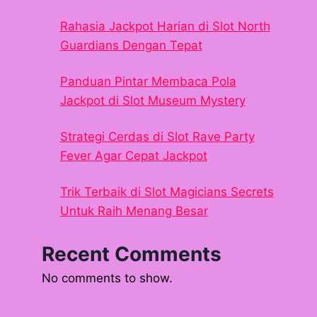
Rahasia Jackpot Harian di Slot North
Guardians Dengan Tepat
Panduan Pintar Membaca Pola
Jackpot di Slot Museum Mystery
Strategi Cerdas di Slot Rave Party
Fever Agar Cepat Jackpot
Trik Terbaik di Slot Magicians Secrets
Untuk Raih Menang Besar
Recent Comments
No comments to show.