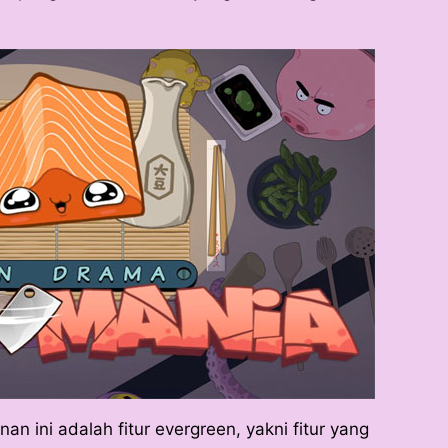
an ini adalah fitur evergreen, yakni fitur yang