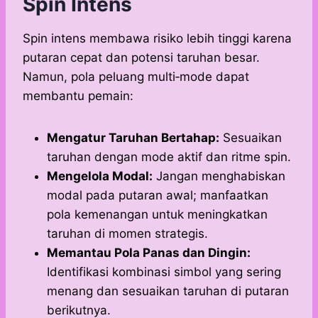
Spin Intens
Spin intens membawa risiko lebih tinggi karena
putaran cepat dan potensi taruhan besar.
Namun, pola peluang multi‑mode dapat
membantu pemain:
Mengatur Taruhan Bertahap:
Sesuaikan
taruhan dengan mode aktif dan ritme spin.
Mengelola Modal:
Jangan menghabiskan
modal pada putaran awal; manfaatkan
pola kemenangan untuk meningkatkan
taruhan di momen strategis.
Memantau Pola Panas dan Dingin:
Identifikasi kombinasi simbol yang sering
menang dan sesuaikan taruhan di putaran
berikutnya.