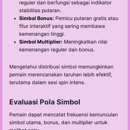
reguler dan berfungsi sebagai indikator
stabilitas putaran.
Simbol Bonus:
Pemicu putaran gratis atau
fitur interaktif yang sering membawa
kemenangan tinggi.
Simbol Multiplier:
Meningkatkan nilai
kemenangan reguler dan bonus.
Mengetahui distribusi simbol memungkinkan
pemain merencanakan taruhan lebih efektif,
terutama dalam sesi spin intens.
Evaluasi Pola Simbol
Pemain dapat mencatat frekuensi kemunculan
simbol utama, bonus, dan multiplier untuk