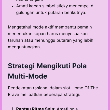
Amati kapan simbol sticky menempel di
gulungan untuk putaran berikutnya.
Mengetahui mode aktif membantu pemain
menentukan kapan harus menyesuaikan
taruhan atau menunggu putaran yang lebih
menguntungkan.
Strategi Mengikuti Pola
Multi‑Mode
Pendekatan rasional dalam slot Home Of The
Brave melibatkan beberapa strategi:
Pantau Ritme Spin:
Amati pola