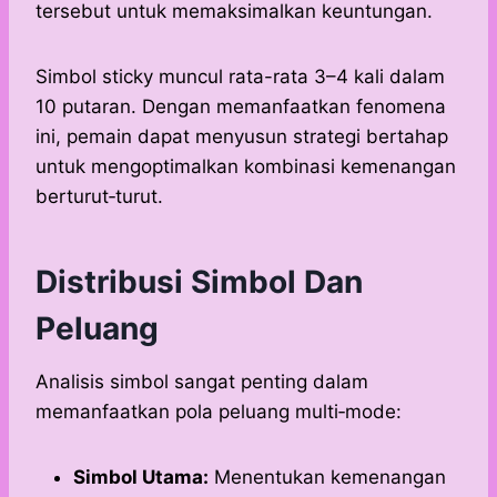
tersebut untuk memaksimalkan keuntungan.
Simbol sticky muncul rata-rata 3–4 kali dalam
10 putaran. Dengan memanfaatkan fenomena
ini, pemain dapat menyusun strategi bertahap
untuk mengoptimalkan kombinasi kemenangan
berturut‑turut.
Distribusi Simbol Dan
Peluang
Analisis simbol sangat penting dalam
memanfaatkan pola peluang multi‑mode:
Simbol Utama:
Menentukan kemenangan