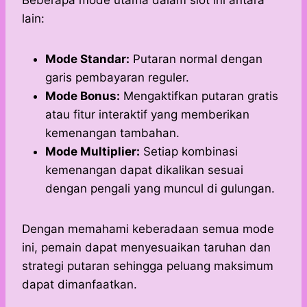
Beberapa mode utama dalam slot ini antara
lain:
Mode Standar:
Putaran normal dengan
garis pembayaran reguler.
Mode Bonus:
Mengaktifkan putaran gratis
atau fitur interaktif yang memberikan
kemenangan tambahan.
Mode Multiplier:
Setiap kombinasi
kemenangan dapat dikalikan sesuai
dengan pengali yang muncul di gulungan.
Dengan memahami keberadaan semua mode
ini, pemain dapat menyesuaikan taruhan dan
strategi putaran sehingga peluang maksimum
dapat dimanfaatkan.