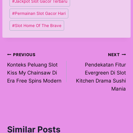
#
Jackpot Slot Gacor Terbaru
#
Permainan Slot Gacor Hari
#
Slot Home Of The Brave
Post
PREVIOUS
NEXT
Konteks Peluang Slot
Pendekatan Fitur
navigation
Kiss My Chainsaw Di
Evergreen Di Slot
Era Free Spins Modern
Kitchen Drama Sushi
Mania
Similar Posts