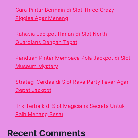
Cara Pintar Bermain di Slot Three Crazy
Piggies Agar Menang
Rahasia Jackpot Harian di Slot North
Guardians Dengan Tepat
Panduan Pintar Membaca Pola Jackpot di Slot
Museum Mystery
Strategi Cerdas di Slot Rave Party Fever Agar
Cepat Jackpot
Trik Terbaik di Slot Magicians Secrets Untuk
Raih Menang Besar
Recent Comments