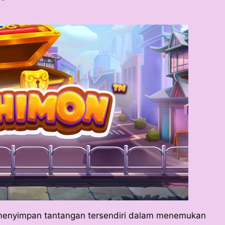
ni menyimpan tantangan tersendiri dalam menemukan