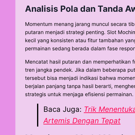
Analisis Pola dan Tanda
Momentum menang jarang muncul secara tiba-t
putaran menjadi strategi penting. Slot Moch
kecil yang konsisten atau fitur tambahan yan
permainan sedang berada dalam fase respons
Mencatat hasil putaran dan memperhatikan 
tren jangka pendek. Jika dalam beberapa pu
tersebut bisa menjadi indikasi bahwa moment
berjalan panjang tanpa hasil berarti, mengh
strategis untuk menjaga efisiensi permainan.
Baca Juga:
Trik Menentuk
Artemis Dengan Tepat