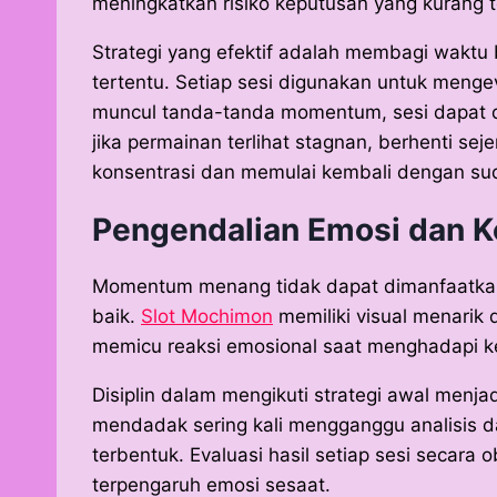
meningkatkan risiko keputusan yang kurang t
Strategi yang efektif adalah membagi waktu 
tertentu. Setiap sesi digunakan untuk mengev
muncul tanda-tanda momentum, sesi dapat d
jika permainan terlihat stagnan, berhenti 
konsentrasi dan memulai kembali dengan su
Pengendalian Emosi dan Ko
Momentum menang tidak dapat dimanfaatkan
baik.
Slot Mochimon
memiliki visual menarik
memicu reaksi emosional saat menghadapi k
Disiplin dalam mengikuti strategi awal menja
mendadak sering kali mengganggu analisi
terbentuk. Evaluasi hasil setiap sesi secara
terpengaruh emosi sesaat.