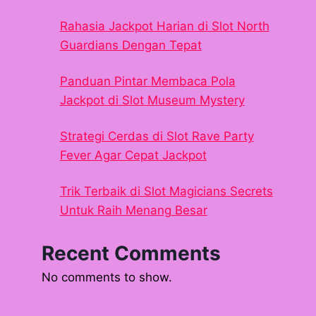
Rahasia Jackpot Harian di Slot North
Guardians Dengan Tepat
Panduan Pintar Membaca Pola
Jackpot di Slot Museum Mystery
Strategi Cerdas di Slot Rave Party
Fever Agar Cepat Jackpot
Trik Terbaik di Slot Magicians Secrets
Untuk Raih Menang Besar
Recent Comments
No comments to show.