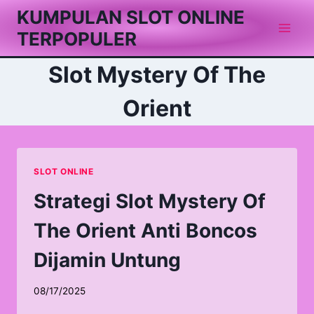
Skip
KUMPULAN SLOT ONLINE
to
TERPOPULER
content
Slot Mystery Of The
Orient
SLOT ONLINE
Strategi Slot Mystery Of
The Orient Anti Boncos
Dijamin Untung
08/17/2025