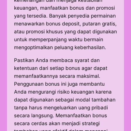
kemenangan dan menjaga kestabilan
keuangan, manfaatkan bonus dan promosi
yang tersedia. Banyak penyedia permainan
menawarkan bonus deposit, putaran gratis,
atau promosi khusus yang dapat digunakan
untuk memperpanjang waktu bermain
mengoptimalkan peluang keberhasilan.
Pastikan Anda membaca syarat dan
ketentuan dari setiap bonus agar dapat
memanfaatkannya secara maksimal.
Penggunaan bonus ini juga membantu
Anda mengurangi risiko keuangan karena
dapat digunakan sebagai modal tambahan
tanpa harus mengeluarkan uang pribadi
secara langsung. Memanfaatkan bonus
secara cerdas akan menjadi strategi