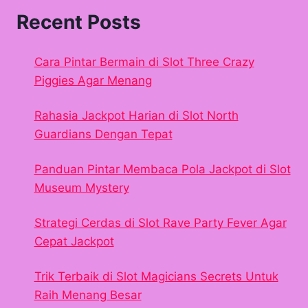
Recent Posts
Cara Pintar Bermain di Slot Three Crazy
Piggies Agar Menang
Rahasia Jackpot Harian di Slot North
Guardians Dengan Tepat
Panduan Pintar Membaca Pola Jackpot di Slot
Museum Mystery
Strategi Cerdas di Slot Rave Party Fever Agar
Cepat Jackpot
Trik Terbaik di Slot Magicians Secrets Untuk
Raih Menang Besar