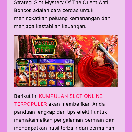
Strategi Slot Mystery Of The Orient Anti
Boncos adalah cara cerdas untuk
meningkatkan peluang kemenangan dan
menjaga kestabilan keuangan.
Berikut ini
KUMPULAN SLOT ONLINE
TERPOPULER
akan memberikan Anda
panduan lengkap dan tips efektif untuk
memaksimalkan pengalaman bermain dan
mendapatkan hasil terbaik dari permainan