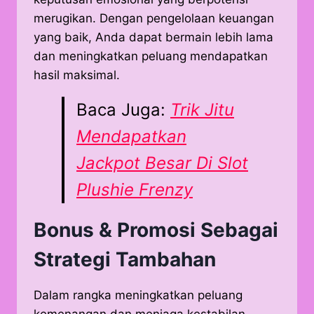
merugikan. Dengan pengelolaan keuangan
yang baik, Anda dapat bermain lebih lama
dan meningkatkan peluang mendapatkan
hasil maksimal.
Baca Juga:
Trik Jitu
Mendapatkan
Jackpot Besar Di Slot
Plushie Frenzy
Bonus & Promosi Sebagai
Strategi Tambahan
Dalam rangka meningkatkan peluang