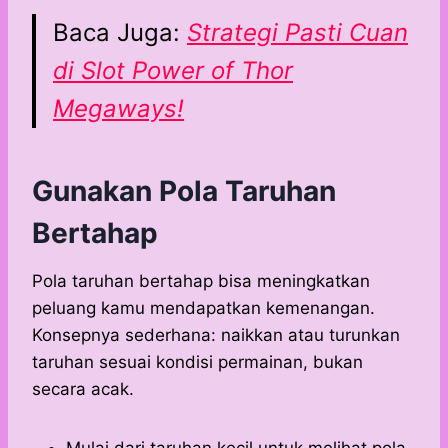
Baca Juga:
Strategi Pasti Cuan
di Slot Power of Thor
Megaways!
Gunakan Pola Taruhan
Bertahap
Pola taruhan bertahap bisa meningkatkan
peluang kamu mendapatkan kemenangan.
Konsepnya sederhana: naikkan atau turunkan
taruhan sesuai kondisi permainan, bukan
secara acak.