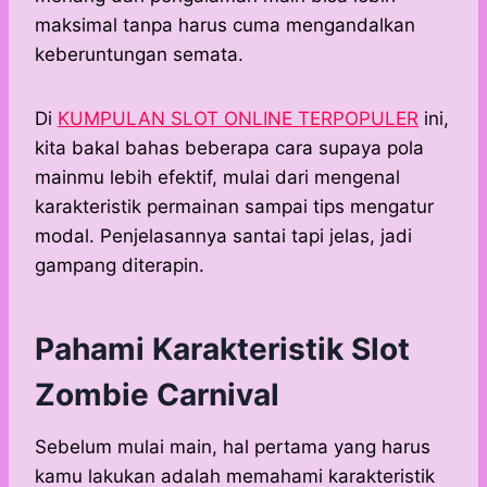
maksimal tanpa harus cuma mengandalkan
keberuntungan semata.
Di
KUMPULAN SLOT ONLINE TERPOPULER
ini,
kita bakal bahas beberapa cara supaya pola
mainmu lebih efektif, mulai dari mengenal
karakteristik permainan sampai tips mengatur
modal. Penjelasannya santai tapi jelas, jadi
gampang diterapin.
Pahami Karakteristik Slot
Zombie Carnival
Sebelum mulai main, hal pertama yang harus
kamu lakukan adalah memahami karakteristik