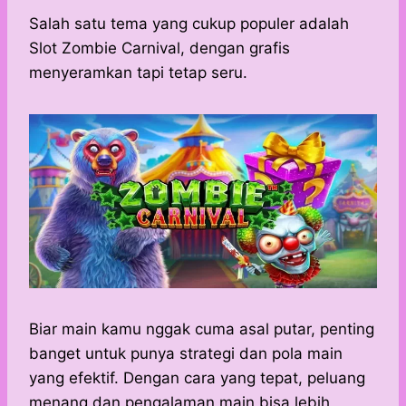
h
a
e
e
k
i
h
a
c
s
l
y
n
a
Salah satu tema yang cukup populer adalah
t
e
s
e
p
e
r
Slot Zombie Carnival, dengan grafis
s
b
e
g
e
e
menyeramkan tapi tetap seru.
A
o
n
r
p
o
g
a
p
k
e
m
r
Biar main kamu nggak cuma asal putar, penting
banget untuk punya strategi dan pola main
yang efektif. Dengan cara yang tepat, peluang
menang dan pengalaman main bisa lebih