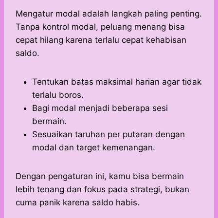
Mengatur modal adalah langkah paling penting.
Tanpa kontrol modal, peluang menang bisa
cepat hilang karena terlalu cepat kehabisan
saldo.
Tentukan batas maksimal harian agar tidak
terlalu boros.
Bagi modal menjadi beberapa sesi
bermain.
Sesuaikan taruhan per putaran dengan
modal dan target kemenangan.
Dengan pengaturan ini, kamu bisa bermain
lebih tenang dan fokus pada strategi, bukan
cuma panik karena saldo habis.