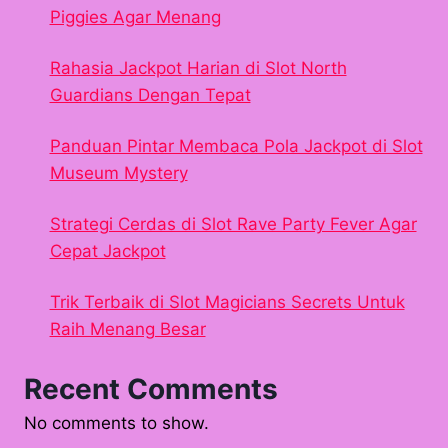
Piggies Agar Menang
Rahasia Jackpot Harian di Slot North
Guardians Dengan Tepat
Panduan Pintar Membaca Pola Jackpot di Slot
Museum Mystery
Strategi Cerdas di Slot Rave Party Fever Agar
Cepat Jackpot
Trik Terbaik di Slot Magicians Secrets Untuk
Raih Menang Besar
Recent Comments
No comments to show.