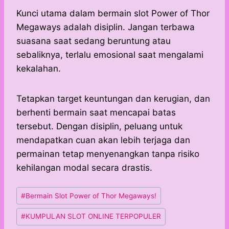
Kunci utama dalam bermain slot Power of Thor
Megaways adalah disiplin. Jangan terbawa
suasana saat sedang beruntung atau
sebaliknya, terlalu emosional saat mengalami
kekalahan.
Tetapkan target keuntungan dan kerugian, dan
berhenti bermain saat mencapai batas
tersebut. Dengan disiplin, peluang untuk
mendapatkan cuan akan lebih terjaga dan
permainan tetap menyenangkan tanpa risiko
kehilangan modal secara drastis.
Post
#
Bermain Slot Power of Thor Megaways!
Tags:
#
KUMPULAN SLOT ONLINE TERPOPULER