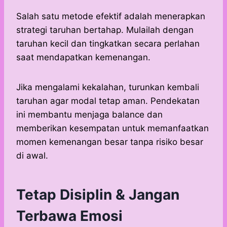
Salah satu metode efektif adalah menerapkan
strategi taruhan bertahap. Mulailah dengan
taruhan kecil dan tingkatkan secara perlahan
saat mendapatkan kemenangan.
Jika mengalami kekalahan, turunkan kembali
taruhan agar modal tetap aman. Pendekatan
ini membantu menjaga balance dan
memberikan kesempatan untuk memanfaatkan
momen kemenangan besar tanpa risiko besar
di awal.
Tetap Disiplin & Jangan
Terbawa Emosi