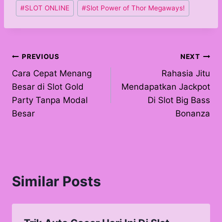
#
SLOT ONLINE
#
Slot Power of Thor Megaways!
Post
PREVIOUS
NEXT
Cara Cepat Menang
Rahasia Jitu
navigation
Besar di Slot Gold
Mendapatkan Jackpot
Party Tanpa Modal
Di Slot Big Bass
Besar
Bonanza
Similar Posts