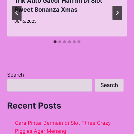
Trik Auto Gacor Hari Ini Di Slot
Sweet Bonanza Xmas
08/15/2025
Search
Search
Recent Posts
Cara Pintar Bermain di Slot Three Crazy
Piggies Agar Menang