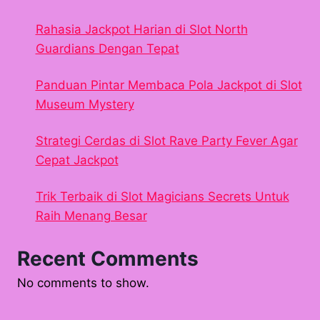
Rahasia Jackpot Harian di Slot North
Guardians Dengan Tepat
Panduan Pintar Membaca Pola Jackpot di Slot
Museum Mystery
Strategi Cerdas di Slot Rave Party Fever Agar
Cepat Jackpot
Trik Terbaik di Slot Magicians Secrets Untuk
Raih Menang Besar
Recent Comments
No comments to show.