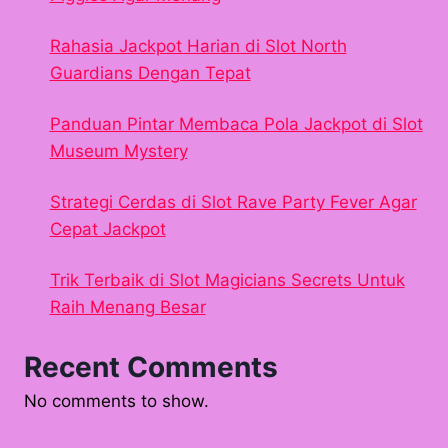
Rahasia Jackpot Harian di Slot North
Guardians Dengan Tepat
Panduan Pintar Membaca Pola Jackpot di Slot
Museum Mystery
Strategi Cerdas di Slot Rave Party Fever Agar
Cepat Jackpot
Trik Terbaik di Slot Magicians Secrets Untuk
Raih Menang Besar
Recent Comments
No comments to show.