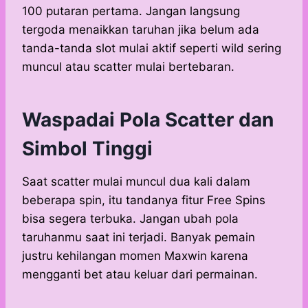
100 putaran pertama. Jangan langsung
tergoda menaikkan taruhan jika belum ada
tanda-tanda slot mulai aktif seperti wild sering
muncul atau scatter mulai bertebaran.
Waspadai Pola Scatter dan
Simbol Tinggi
Saat scatter mulai muncul dua kali dalam
beberapa spin, itu tandanya fitur Free Spins
bisa segera terbuka. Jangan ubah pola
taruhanmu saat ini terjadi. Banyak pemain
justru kehilangan momen Maxwin karena
mengganti bet atau keluar dari permainan.