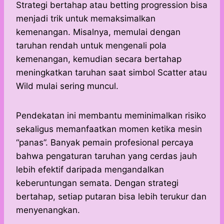
Strategi bertahap atau betting progression bisa
menjadi trik untuk memaksimalkan
kemenangan. Misalnya, memulai dengan
taruhan rendah untuk mengenali pola
kemenangan, kemudian secara bertahap
meningkatkan taruhan saat simbol Scatter atau
Wild mulai sering muncul.
Pendekatan ini membantu meminimalkan risiko
sekaligus memanfaatkan momen ketika mesin
“panas”. Banyak pemain profesional percaya
bahwa pengaturan taruhan yang cerdas jauh
lebih efektif daripada mengandalkan
keberuntungan semata. Dengan strategi
bertahap, setiap putaran bisa lebih terukur dan
menyenangkan.