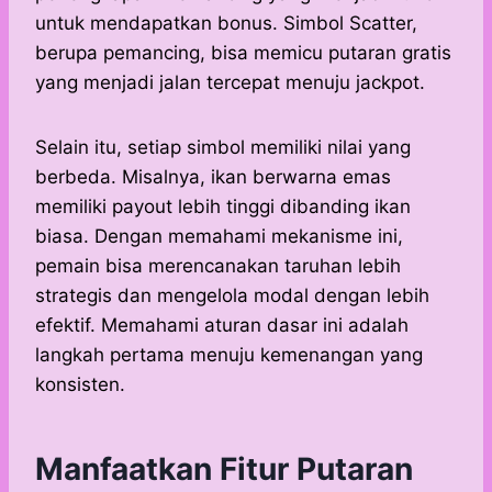
untuk mendapatkan bonus. Simbol Scatter,
berupa pemancing, bisa memicu putaran gratis
yang menjadi jalan tercepat menuju jackpot.
Selain itu, setiap simbol memiliki nilai yang
berbeda. Misalnya, ikan berwarna emas
memiliki payout lebih tinggi dibanding ikan
biasa. Dengan memahami mekanisme ini,
pemain bisa merencanakan taruhan lebih
strategis dan mengelola modal dengan lebih
efektif. Memahami aturan dasar ini adalah
langkah pertama menuju kemenangan yang
konsisten.
Manfaatkan Fitur Putaran