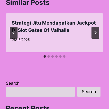
Similar Posts
Strategi Jitu Mendapatkan Jackpot
Di Slot Gates Of Valhalla
08/15/2025
Search
Search
Recent Posts