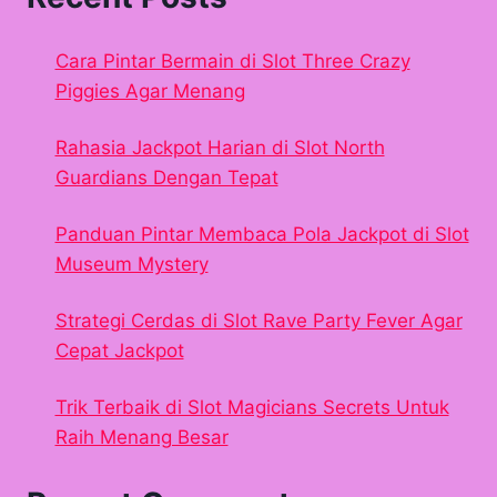
Cara Pintar Bermain di Slot Three Crazy
Piggies Agar Menang
Rahasia Jackpot Harian di Slot North
Guardians Dengan Tepat
Panduan Pintar Membaca Pola Jackpot di Slot
Museum Mystery
Strategi Cerdas di Slot Rave Party Fever Agar
Cepat Jackpot
Trik Terbaik di Slot Magicians Secrets Untuk
Raih Menang Besar