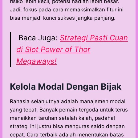
risiko lebih kecil, potensi hadiah lebih besar.
Jadi, fokus pada cara memaksimalkan fitur ini
bisa menjadi kunci sukses jangka panjang.
Baca Juga:
Strategi Pasti Cuan
di Slot Power of Thor
Megaways!
Kelola Modal Dengan Bijak
Rahasia selanjutnya adalah manajemen modal
yang tepat. Banyak pemain tergoda untuk terus
menaikkan taruhan setelah kalah, padahal
strategi ini justru bisa menguras saldo dengan
cepat. Cara terbaik adalah menentukan batas