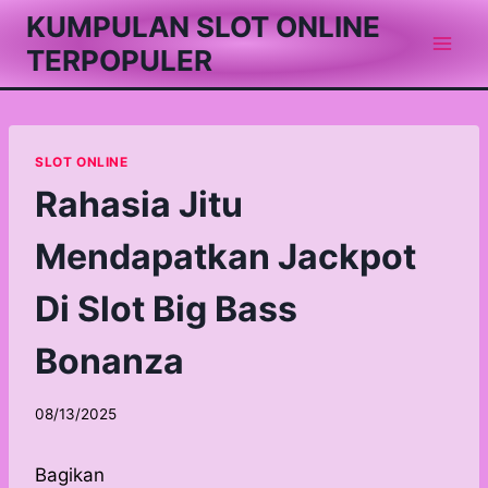
Skip
KUMPULAN SLOT ONLINE
to
TERPOPULER
content
SLOT ONLINE
Rahasia Jitu
Mendapatkan Jackpot
Di Slot Big Bass
Bonanza
08/13/2025
Bagikan