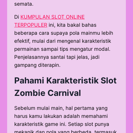
semata.
Di
KUMPULAN SLOT ONLINE
TERPOPULER
ini, kita bakal bahas
beberapa cara supaya pola mainmu lebih
efektif, mulai dari mengenal karakteristik
permainan sampai tips mengatur modal.
Penjelasannya santai tapi jelas, jadi
gampang diterapin.
Pahami Karakteristik Slot
Zombie Carnival
Sebelum mulai main, hal pertama yang
harus kamu lakukan adalah memahami
karakteristik game ini. Setiap slot punya
mekanik dan pola yang berbeda, termasuk