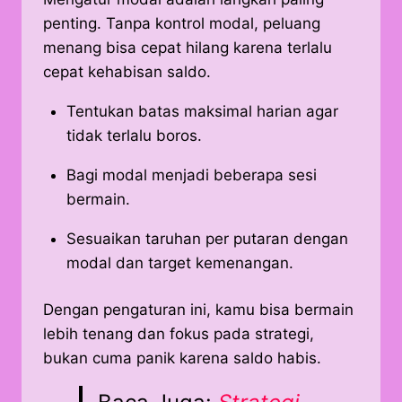
penting. Tanpa kontrol modal, peluang
menang bisa cepat hilang karena terlalu
cepat kehabisan saldo.
Tentukan batas maksimal harian agar
tidak terlalu boros.
Bagi modal menjadi beberapa sesi
bermain.
Sesuaikan taruhan per putaran dengan
modal dan target kemenangan.
Dengan pengaturan ini, kamu bisa bermain
lebih tenang dan fokus pada strategi,
bukan cuma panik karena saldo habis.