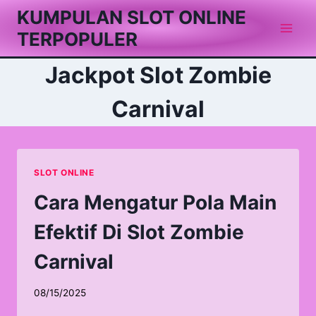
Skip
KUMPULAN SLOT ONLINE
to
TERPOPULER
content
Jackpot Slot Zombie
Carnival
SLOT ONLINE
Cara Mengatur Pola Main
Efektif Di Slot Zombie
Carnival
08/15/2025