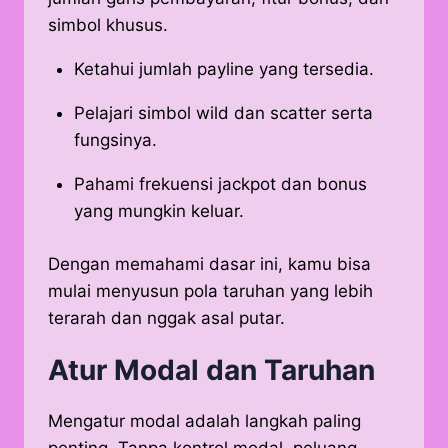
simbol khusus.
Ketahui jumlah payline yang tersedia.
Pelajari simbol wild dan scatter serta
fungsinya.
Pahami frekuensi jackpot dan bonus
yang mungkin keluar.
Dengan memahami dasar ini, kamu bisa
mulai menyusun pola taruhan yang lebih
terarah dan nggak asal putar.
Atur Modal dan Taruhan
Mengatur modal adalah langkah paling
penting. Tanpa kontrol modal, peluang